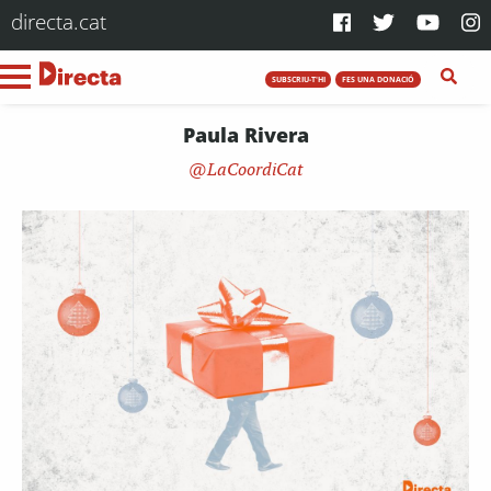
directa.cat
SUBSCRIU-T'HI
FES UNA DONACIÓ
Paula Rivera
LaCoordiCat