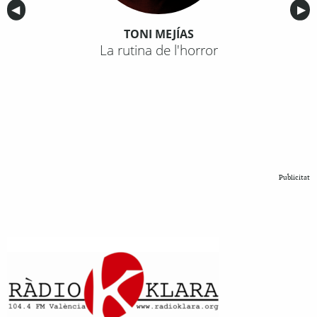
Anterior
◀︎
Sig
▶︎
TONI MEJÍAS
La rutina de l'horror
Publicitat