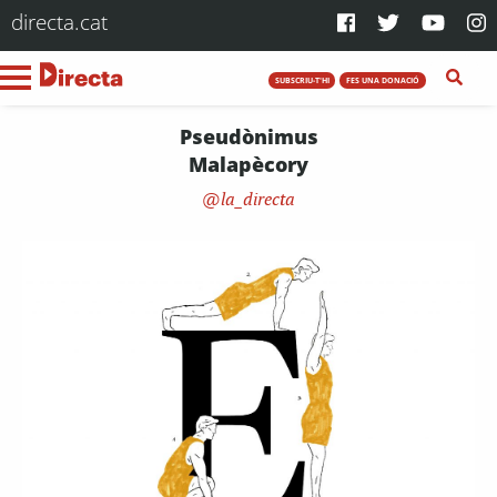
directa.cat
SUBSCRIU-T'HI
FES UNA DONACIÓ
Pseudònimus
Malapècory
la_directa