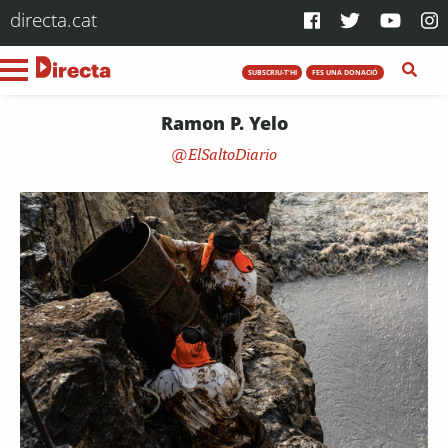
directa.cat
SUBSCRIU-T'HI
FES UNA DONACIÓ
Ramon P. Yelo
ElSaltoDiario