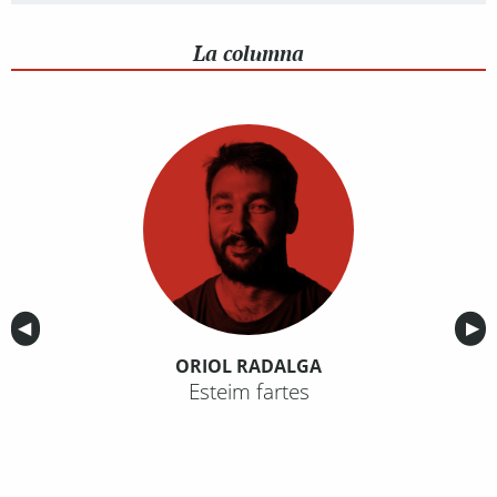
La columna
Anterior
◀︎
Sig
▶︎
ORIOL RADALGA
Esteim fartes