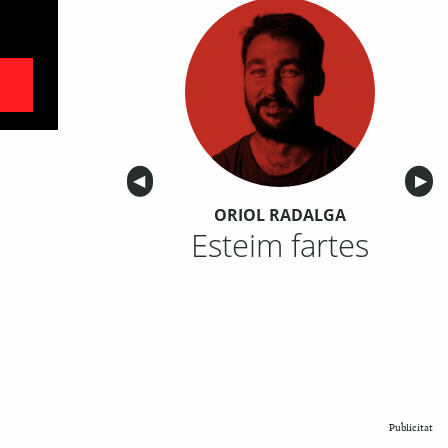
Anterior
◀︎
Sigu
▶︎
ORIOL RADALGA
Esteim fartes
Publicitat