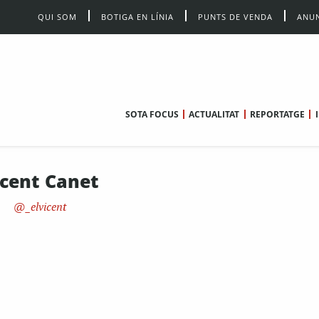
QUI SOM
BOTIGA EN LÍNIA
PUNTS DE VENDA
ANUN
SOTA FOCUS
ACTUALITAT
REPORTATGE
icent Canet
_elvicent