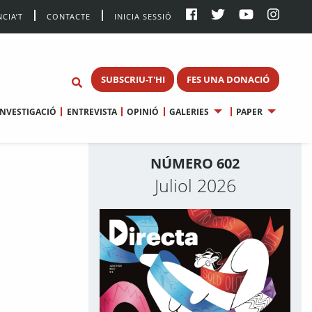
CIA’T
CONTACTE
INICIA SESSIÓ
SUBSCRIU-T'HI
FES UNA DONACIÓ
INVESTIGACIÓ
ENTREVISTA
OPINIÓ
GALERIES
PAPER
NÚMERO 602
Juliol 2026