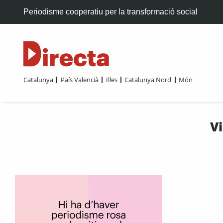
Periodisme cooperatiu per la transformació social
Catalunya
País Valencià
Illes
Catalunya Nord
Món
V