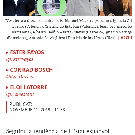
D'esqierra a dreta i de dalt a baix: Manuel Maestre (Alacant), Ignacio Gil
Lázaro (València), Cristina de Esteban (València), Juan José Aizcorbe
(Barcelona), Alberto Teófilo Asarta Cuevas (Castelló), Ignacio Garriga
|
ARXIU
(Barcelona), Antonio Salvà (Illes) i Patricia de las Heras (Illes)
ESTER FAYOS
EsterFayos
CONRAD BOSCH
La_Directa
ELOI LATORRE
Homestatic
PUBLICAT:
NOVEMBRE 12, 2019 - 11:33
Seguint la tendència de l’Estat espanyol