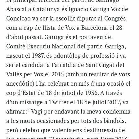
El principal referent del partit de Santiago
Abascal a Catalunya és Ignacio Garriga Vaz de
Concicao va ser ja escollit diputat al Congrés
com a cap de llista de Vox a Barcelona el 28
d’abril passat. Garriga és el portaveu del
Comitè Executiu Nacional del partit. Garriga,
nascut el 1987, és odontòleg de professió i va
ser el candidat a l’alcaldia de Sant Cugat del
Vallès per Vox el 2015 (amb un resultat de vots
anecdòtic) i ha celebrat en més d’una ocasió el
cop d’Estat de 18 de juliol de 1936. A través
d’un missatge a Twitter el 18 de juliol 2017, va
afirmar: “Vagi per endavant la meva condemna
a les morts ocasionades per tots dos bàndols,
però celebro que valents ens deslliuressin del