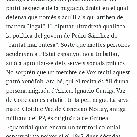
partit respecte de la migració, àmbit en el qual
defensa que només s’aculli als qui arriben de
manera “legal”. El diputat ultradretà qualifica
la política del govern de Pedro Sánchez de
“caritat mal entesa”. Sosté que moltes persones
acudeixen a l’Estat espanyol no a treballar,
sinó a aprofitar-se dels serveis socials públics.
No sorprèn que un membre de Vox reciti aquest
patró xenòfob. Ara bé, qui el recita és fill d’una
persona migrada d’Àfrica. Ignacio Garriga Vaz
de Concicao és català i té la pell negra. La seva
mare, Clotilde Vaz de Concicao Morlay, antiga
militant del PP, és originària de Guinea
Equatorial quan encara un territori colonial
espanyol; va néixer el el 1947, dues dècades