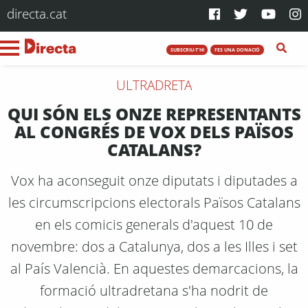
directa.cat
SUBSCRIU-T'HI
FES UNA DONACIÓ
ULTRADRETA
QUI SÓN ELS ONZE REPRESENTANTS
AL CONGRÉS DE VOX DELS PAÏSOS
CATALANS?
Vox ha aconseguit onze diputats i diputades a
les circumscripcions electorals Països Catalans
en els comicis generals d'aquest 10 de
novembre: dos a Catalunya, dos a les Illes i set
al País Valencià. En aquestes demarcacions, la
formació ultradretana s'ha nodrit de