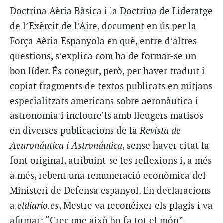
Doctrina Aèria Bàsica i la Doctrina de Lideratge
de l’Exèrcit de l’Aire, document en ús per la
Força Aèria Espanyola en què, entre d’altres
qüestions, s’explica com ha de formar-se un
bon líder. És conegut, però, per haver traduït i
copiat fragments de textos publicats en mitjans
especialitzats americans sobre aeronàutica i
astronomia i incloure’ls amb lleugers matisos
en diverses publicacions de la
Revista de
Aeuronáutica i Astronáutica
, sense haver citat la
font original, atribuint-se les reflexions i, a més
a més, rebent una remuneració econòmica del
Ministeri de Defensa espanyol. En declaracions
a
eldiario.es
, Mestre va reconéixer els plagis i va
afirmar: “Crec que això ho fa tot el món”.