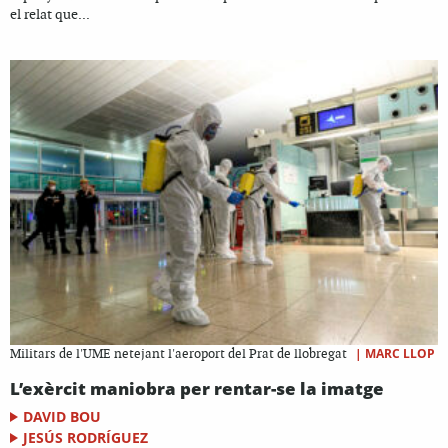
el relat que...
|
MARC LLOP
Militars de l'UME netejant l'aeroport del Prat de llobregat
L’exèrcit maniobra per rentar-se la imatge
DAVID BOU
JESÚS RODRÍGUEZ