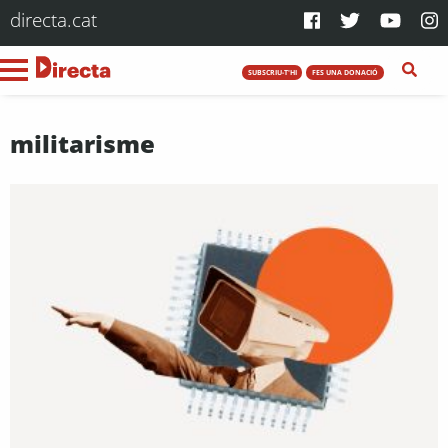
directa.cat
SUBSCRIU-T'HI
FES UNA DONACIÓ
militarisme