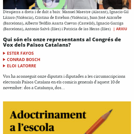
D'esqierra a dreta i de dalt a baix: Manuel Maestre (Alacant), Ignacio Gil
Lázaro (València), Cristina de Esteban (València), Juan José Aizcorbe
(Barcelona), Alberto Teófilo Asarta Cuevas (Castelló), Ignacio Garriga
|
ARXIU
(Barcelona), Antonio Salvà (Illes) i Patricia de las Heras (Illes)
Qui són els onze representants al Congrés de
Vox dels Països Catalans?
ESTER FAYOS
CONRAD BOSCH
ELOI LATORRE
Vox ha aconseguit onze diputats i diputades a les circumscripcions
electorals Països Catalans en els comicis generals d'aquest 10 de
novembre: dos a Catalunya, dos...