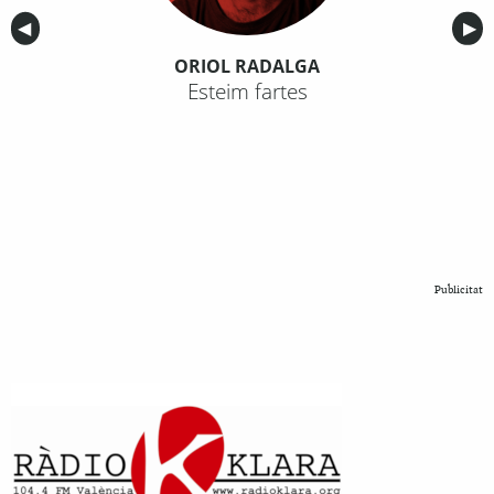
Anterior
◀︎
Sig
▶︎
ORIOL RADALGA
Esteim fartes
Publicitat