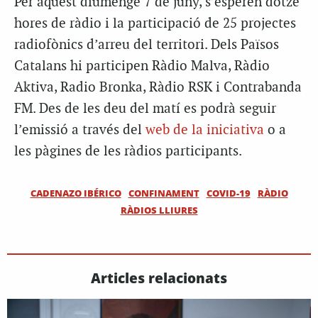
Per aquest diumenge 7 de juny, s’esperen dotze
hores de ràdio i la participació de 25 projectes
radiofònics d’arreu del territori. Dels Països
Catalans hi participen Ràdio Malva, Ràdio
Aktiva, Radio Bronka, Ràdio RSK i Contrabanda
FM. Des de les deu del matí es podrà seguir
l’emissió a través del
web de la iniciativa
o a
les pàgines de les ràdios participants.
CADENAZO IBÉRICO
CONFINAMENT
COVID-19
RÀDIO
RÀDIOS LLIURES
Articles relacionats