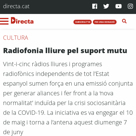
directa.cat
SUBSCRIU-T'HI
FES UNA DONACIÓ
CULTURA
Radiofonia lliure pel suport mutu
Vint-i-cinc ràdios lliures i programes
radiofònics independents de tot l’Estat
espanyol sumen força en una emissió conjunta
per generar aliances i fer front a la ‘nova
normalitat’ induïda per la crisi sociosanitària
de la COVID-19. La iniciativa es va engegar el 10
de maig i torna a l’antena aquest diumenge 7
de juny