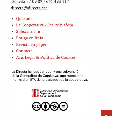
Tel. 935 27 09 82 / 661 493 117
directa@directa.cat
Qui som
La Cooperativa / Fes-te’n sòcia
Subscriu-t’hi
Botiga en línia
Revista en paper
Contacte
Avis Legal & Política de Cookies