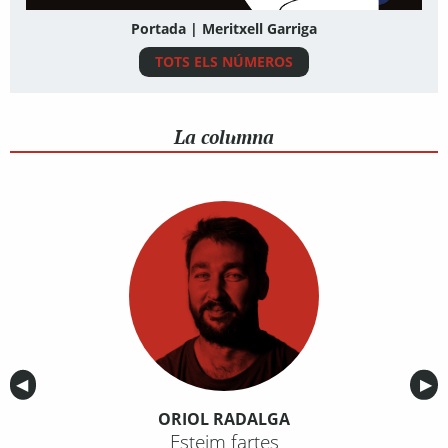
Portada | Meritxell Garriga
TOTS ELS NÚMEROS
La columna
Anterior
◀︎
Sig
▶︎
ORIOL RADALGA
Esteim fartes