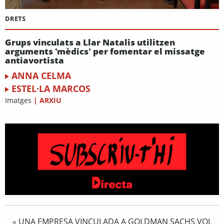
DRETS
Grups vinculats a Llar Natalis utilitzen
arguments 'mèdics' per fomentar el missatge
antiavortista
ANNA CELMA
ESTEL·LA MARCOS
Imatges
|
ARXIU
UNA EMPRESA VINCULADA A GOLDMAN SACHS VOL
«