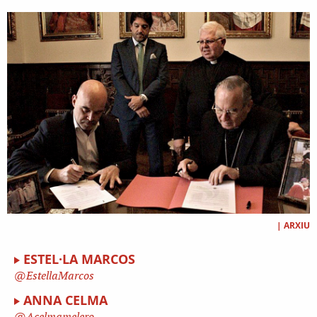
|
ARXIU
ESTEL·LA MARCOS
EstellaMarcos
ANNA CELMA