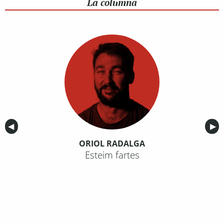
La columna
Anterior
◀︎
Sig
▶︎
ORIOL RADALGA
Esteim fartes