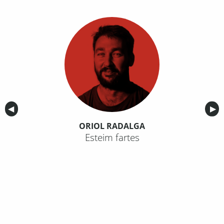
Anterior
◀︎
Sig
▶︎
ORIOL RADALGA
Esteim fartes