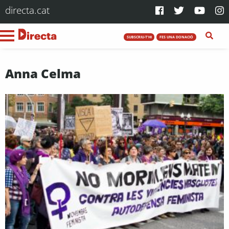
directa.cat
SUBSCRIU-T'HI
FES UNA DONACIÓ
Anna Celma