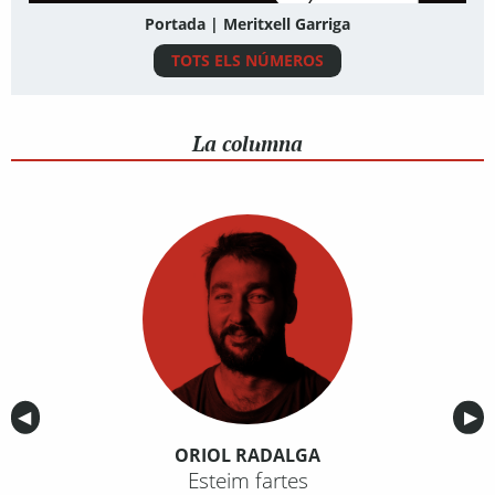
Portada | Meritxell Garriga
TOTS ELS NÚMEROS
La columna
Anterior
◀︎
Sig
▶︎
ORIOL RADALGA
Esteim fartes