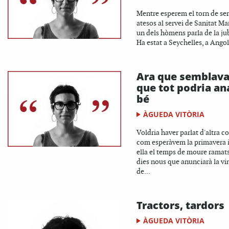
Mentre esperem el torn de ser
atesos al servei de Sanitat Ma
un dels hòmens parla de la jub
Ha estat a Seychelles, a Angola
Ara que semblav
que tot podria an
bé
ÀGUEDA VITÒRIA
Voldria haver parlat d'altra c
com esperàvem la primavera 
ella el temps de moure ramats
dies nous que anunciarà la v
de...
Tractors, tardors
ÀGUEDA VITÒRIA