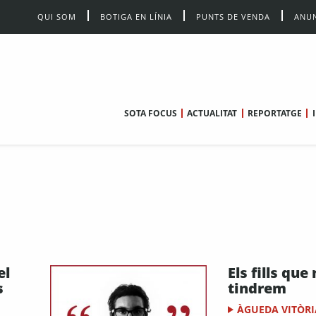
QUI SOM
BOTIGA EN LÍNIA
PUNTS DE VENDA
ANUN
SOTA FOCUS
ACTUALITAT
REPORTATGE
el
Els fills que
s
tindrem
ÀGUEDA VITÒRI