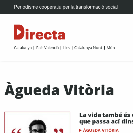
Periodisme cooperatiu per la transformació social
Catalunya
País Valencià
Illes
Catalunya Nord
Món
Àgueda Vitòria
La vida també és 
que passa ací din
ÀGUEDA VITÒRIA