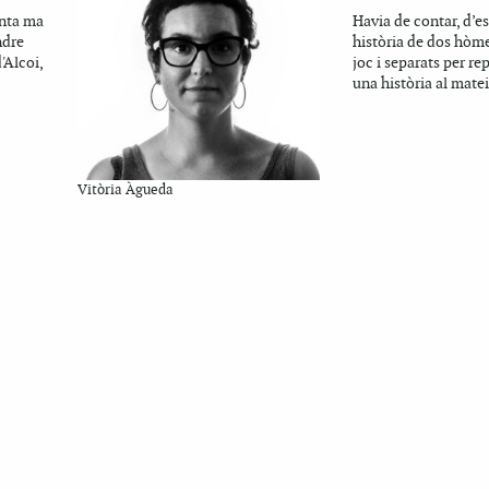
nta ma
Havia de contar, d’es
ndre
història de dos hòme
'Alcoi,
joc i separats per rep
una història al matei
Vitòria Àgueda