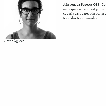
A la gent de Pagesos GPS Co
mare que eixien de nit per ve
cap a la desapareguda llonja d
les cadiretes amarrades...
Vitòria Àgueda