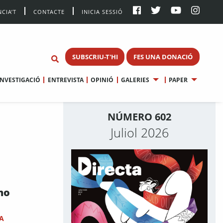
CIA’T
CONTACTE
INICIA SESSIÓ
SUBSCRIU-T'HI
FES UNA DONACIÓ
INVESTIGACIÓ
ENTREVISTA
OPINIÓ
GALERIES
PAPER
NÚMERO 602
Juliol 2026
 no
A