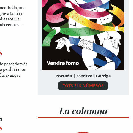
 encorbada, una
re a la mà i
iat tot i la
ls centres...
A
 de pescadors és
 ha perdut color
r ha avançat
Portada | Meritxell Garriga
TOTS ELS NÚMEROS
La columna
o
A