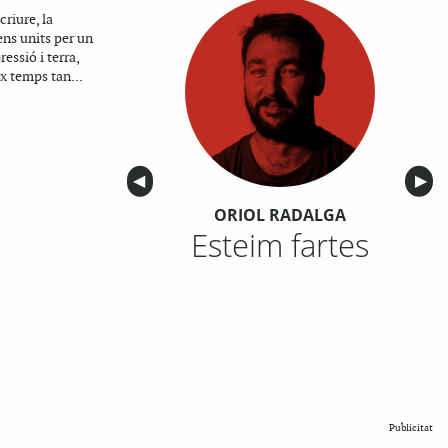
criure, la
ns units per un
ressió i terra,
x temps tan...
Anterior
◀︎
Sigu
▶︎
ORIOL RADALGA
Esteim fartes
Publicitat