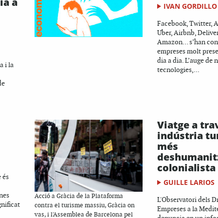
ia a
IVAN GORDILLO
Facebook, Twitter, A
Uber, Airbnb, Delive
Amazon… s’han conv
empreses molt prese
dia a dia. L’auge de 
 i la
tecnologies,...
de
Viatge a tra
indústria tu
més
deshumanitz
colonialista
 és
GUILLE LARIOS
unes
Acció a Gràcia de la Plataforma
L'Observatori dels D
gnificat
contra el turisme massiu, Gràcia on
Empreses a la Medit
vas, i l'Assemblea de Barcelona pel