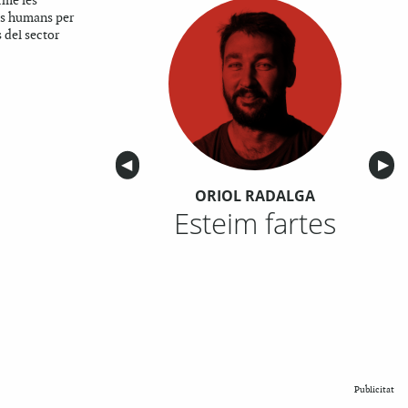
rme les
ts humans per
 del sector
Anterior
◀︎
Sigu
▶︎
ORIOL RADALGA
Esteim fartes
Publicitat