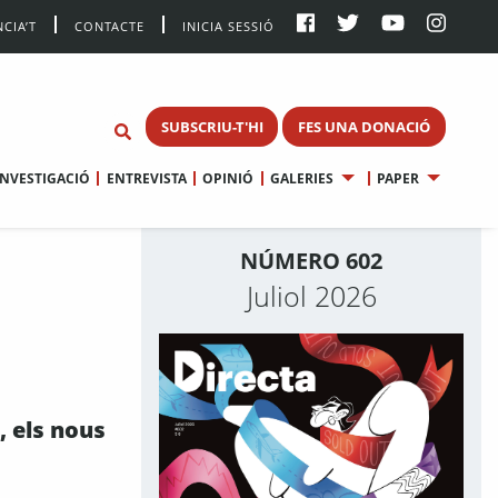
CIA’T
CONTACTE
INICIA SESSIÓ
SUBSCRIU-T'HI
FES UNA DONACIÓ
INVESTIGACIÓ
ENTREVISTA
OPINIÓ
GALERIES
PAPER
NÚMERO 602
Juliol 2026
, els nous