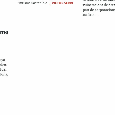
denuncia en un info
|
VICTOR SERRI
Turisme Sostenible
vulneracions de dre
part de corporacions
turístic...
ima
anya
 dies
l del
lona,