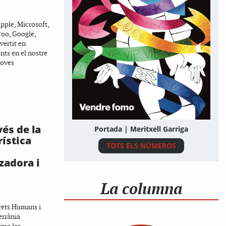
pple, Microsoft,
roo, Google,
ertit en
nts en el nostre
noves
vés de la
Portada | Meritxell Garriga
rística
TOTS ELS NÚMEROS
adora i
La columna
rets Humans i
errània