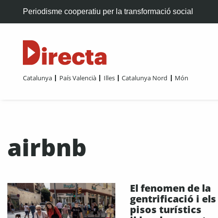
Periodisme cooperatiu per la transformació social
Catalunya
País Valencià
Illes
Catalunya Nord
Món
airbnb
El fenomen de la
gentrificació i els
pisos turístics