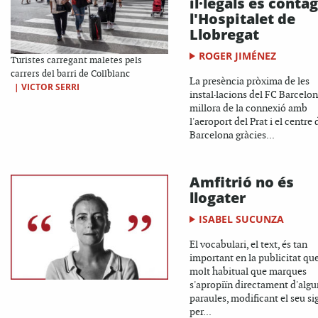
il·legals es contag
l'Hospitalet de
Llobregat
ROGER JIMÉNEZ
Turistes carregant maletes pels
carrers del barri de Collblanc
La presència pròxima de les
|
VICTOR SERRI
instal·lacions del FC Barcelona
millora de la connexió amb
l'aeroport del Prat i el centre 
Barcelona gràcies...
Amfitrió no és
llogater
ISABEL SUCUNZA
El vocabulari, el text, és tan
important en la publicitat que
molt habitual que marques
s'apropiïn directament d'alg
paraules, modificant el seu si
per...