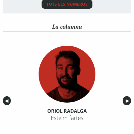
TOTS ELS NÚMEROS
La columna
Anterior
◀︎
Sig
▶︎
ORIOL RADALGA
Esteim fartes