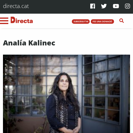
directa.cat
SUBSCRIU-T'HI
FES UNA DONACIÓ
Analía Kalinec