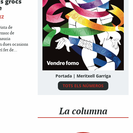
os grocs
e
EZ
vista de
fensor de
hauria
en dues ocasions
 fet de...
Portada | Meritxell Garriga
TOTS ELS NÚMEROS
La columna