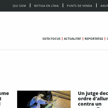
QUI SOM
BOTIGA EN LÍNIA
PUNTS DE VENDA
ANUN
SOTA FOCUS
ACTUALITAT
REPORTATGE
esme
Un jutge de
t
ordre d'all
l
contra un