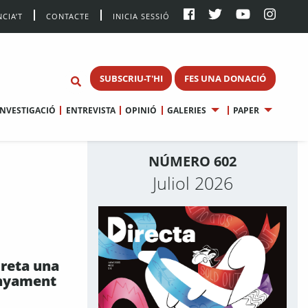
CIA’T
CONTACTE
INICIA SESSIÓ
SUBSCRIU-T'HI
FES UNA DONACIÓ
INVESTIGACIÓ
ENTREVISTA
OPINIÓ
GALERIES
PAPER
NÚMERO 602
Juliol 2026
creta una
unyament