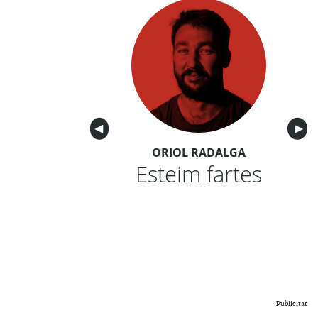
Anterior
◀︎
Sigu
▶︎
ORIOL RADALGA
Esteim fartes
Publicitat