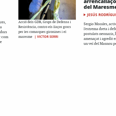
arrencallaç
del Maresm
JESÚS RODRÍGU
res,
Acció dels GDR, Grups de Defensa i
Sergio Morales, acti
 a
Resistència, contro els llaços grocs
l'extrema dreta i de
adors
per les comarques gironines i el
postulats neonazis, 
r com
|
VICTOR SERRI
maresme
amenaçat i agredit 
de
un veí del Masnou pel