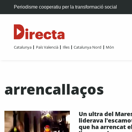
Periodisme cooperatiu per la transformació social
Catalunya
País Valencià
Illes
Catalunya Nord
Món
arrencallaços
Un ultra del Mar
liderava l'escamo
que ha arrencat e