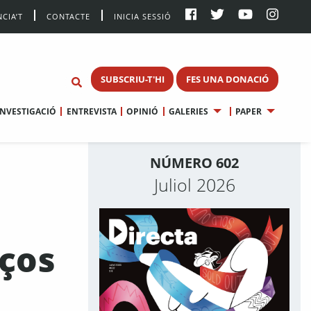
CIA’T
CONTACTE
INICIA SESSIÓ
SUBSCRIU-T'HI
FES UNA DONACIÓ
INVESTIGACIÓ
ENTREVISTA
OPINIÓ
GALERIES
PAPER
NÚMERO 602
Juliol 2026
aços