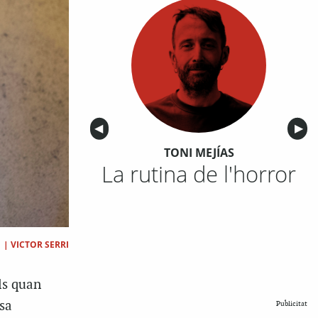
Anterior
◀︎
Sigu
▶︎
TONI MEJÍAS
La rutina de l'horror
|
VICTOR SERRI
ls quan
sa
Publicitat