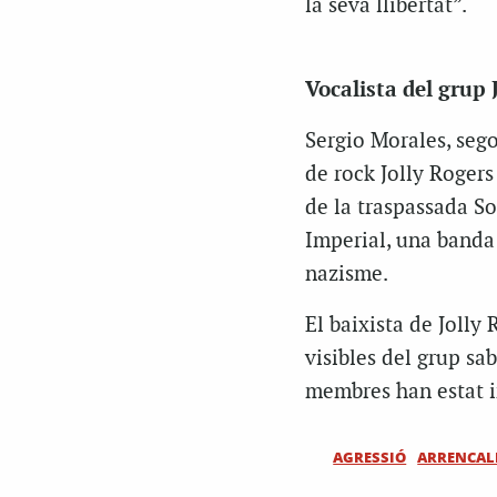
la seva llibertat”.
Vocalista del grup 
Sergio Morales, seg
de rock Jolly Roger
de la traspassada So
Imperial, una banda q
nazisme.
El baixista de Jolly
visibles del grup sa
membres han estat in
AGRESSIÓ
ARRENCAL