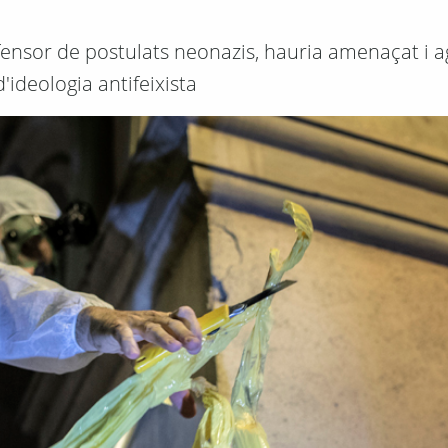
efensor de postulats neonazis, hauria amenaçat i a
'ideologia antifeixista