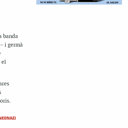
la banda
– i germà
e
 el
ares
s
oris.
NEONAZI