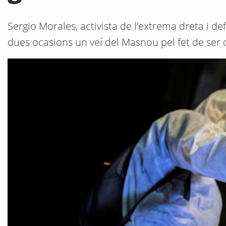
Sergio Morales, activista de l'extrema dreta i d
dues ocasions un veí del Masnou pel fet de ser d