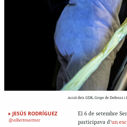
Acció dels GDR, Grups de Defensa i 
JESÚS RODRÍGUEZ
El 6 de setembre Ser
albertmartnez
participava d’
un esc