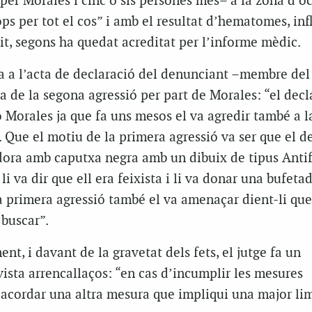
–per Morales i cinc o sis persones més– a la zona d’oc
s per tot el cos” i amb el resultat d’hematomes, in
 dit, segons ha quedat acreditat per l’informe mèdic.
a a l’acta de declaració del denunciant –membre de
a de la segona agressió per part de Morales: “el decl
io Morales ja que fa uns mesos el va agredir també a 
 Que el motiu de la primera agressió va ser que el d
ora amb caputxa negra amb un dibuix de tipus Antife
 li va dir que ell era feixista i li va donar una bufetad
a primera agressió també el va amenaçar dient-li que
 buscar”.
nt, i davant de la gravetat dels fets, el jutge fa un
vista arrencallaços: “en cas d’incumplir les mesures
acordar una altra mesura que impliqui una major lim