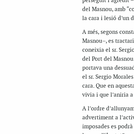
perseguit i agredit 
del Masnou, amb “cop
la cara i lesió d’un
A més, segons const
Masnou–, es tractari
coneixia el sr. Serg
del Port del Masnou.
portava una dessuad
el sr. Sergio Morales
cara. Que en aquest
vivia i que l’aniria a
A l’ordre d’allunyame
advertiment a l’acti
imposades es podrà 