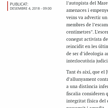
l’autopista del Mare
PUBLICAT:
DESEMBRE 4, 2018 - 09:00
amenaces i empenyen
veïns va advertir un
membres de l’escamo
centímetres”. L’esce
conegut activista de
reincidit en les últ
de ser d’ideologia an
interlocutòria judici
Tant és així, que el
d’allunyament contr
a una distància infer
fiscalia consideren q
integritat física de