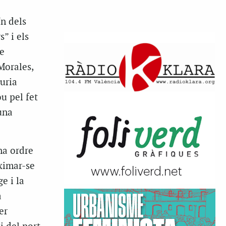
n dels
” i els
e
Morales,
uria
u pel fet
 una
na ordre
ximar-se
e i la
a
er