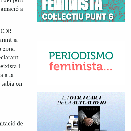
i del port
flamació a
l CDR
arant ja
la zona
eclarant
ixista i
a a la
 sabia on
itació de