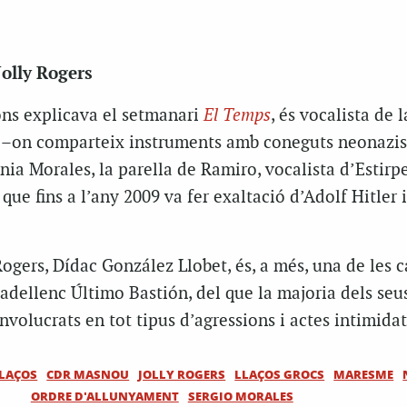
Jolly Rogers
ons explicava el setmanari
El Temps
, és vocalista de 
s –on comparteix instruments amb coneguts neonazis
nia Morales, la parella de Ramiro, vocalista d’Estirp
ue fins a l’any 2009 va fer exaltació d’Adolf Hitler i
 Rogers, Dídac González Llobet, és, a més, una de les c
badellenc Último Bastión, del que la majoria dels seu
volucrats en tot tipus d’agressions i actes intimidat
LAÇOS
CDR MASNOU
JOLLY ROGERS
LLAÇOS GROCS
MARESME
ORDRE D'ALLUNYAMENT
SERGIO MORALES