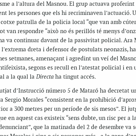
sme a l’altura del Masnou. El grup actuava proferint
t les persones que els hi recriminaven l’actuació. U
 cotxe patrulla de la policia local “que van amb cúters
t van respondre “això no és perillós té menys d’onz
na va continuar davant de la passivitat policial. Ara 
 l’extrema dreta i defensor de postulats neonazis, ha
imes setmanes, amenaçant i agredint un veí del Masno
tifeixista, segons es recull en l’atestat policial i en
al a la qual la
Directa
ha tingut accés.
 Jutjat d’Instrucció número 5 de Mataró ha decretat u
a Sergio Morales “consistent en la prohibició d’apro
ior a 300 metres per un període de sis mesos”. El jutg
ue en aquest cas existeix “sens dubte, un risc per a l
l denunciant”, que la matinada del 2 de desembre va s