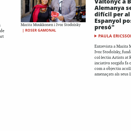
Valtònyc a B
A
Alemanya s
difícil per a
Espanyol pos
s
Marita Muukkonen i Ivor Stodolsky
presó"
|
ROSER GAMONAL
 de
PAULA ERICSSO
art
Entrevista a Marita
Ivor Stodolsky, fund
col·lectiu Artists at 
inciativa sorgida fa
com a objectiu acolli
amenaçats als seus ll