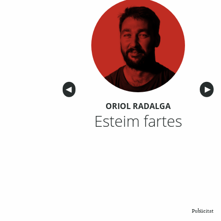
Anterior
◀︎
Sigu
▶︎
ORIOL RADALGA
Esteim fartes
Publicitat