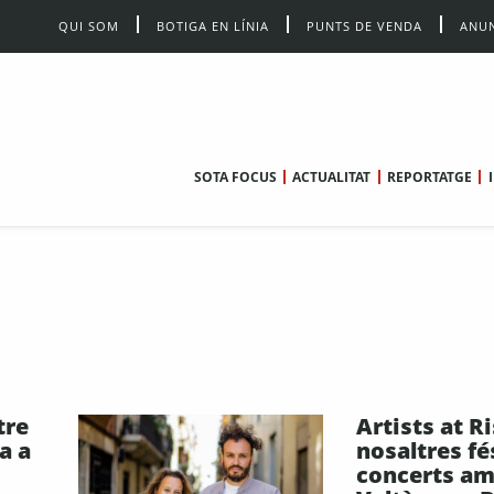
QUI SOM
BOTIGA EN LÍNIA
PUNTS DE VENDA
ANUN
SOTA FOCUS
ACTUALITAT
REPORTATGE
tre
Artists at Ri
a a
nosaltres f
concerts a