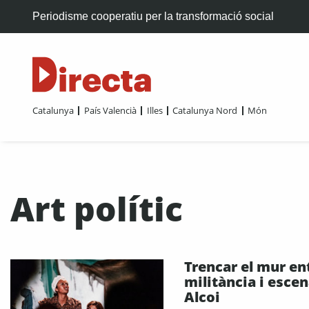
Periodisme cooperatiu per la transformació social
Catalunya
País Valencià
Illes
Catalunya Nord
Món
Art polític
Trencar el mur en
militància i escen
Alcoi