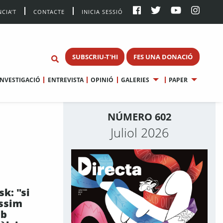
CIA’T
CONTACTE
INICIA SESSIÓ
SUBSCRIU-T'HI
FES UNA DONACIÓ
INVESTIGACIÓ
ENTREVISTA
OPINIÓ
GALERIES
PAPER
NÚMERO 602
Juliol 2026
sk: "si
éssim
mb