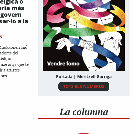
èlgica o
eria més
l govern
ar-lo a la
N
 Muukkonen and
adores del
Risk, una
 onze anys que té
r a artistes
ocs...
Portada | Meritxell Garriga
TOTS ELS NÚMEROS
La columna