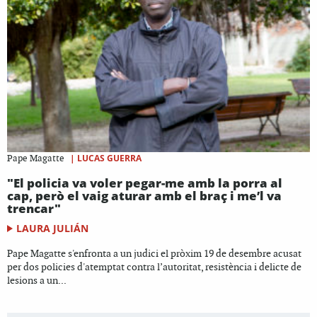
|
LUCAS GUERRA
Pape Magatte
"El policia va voler pegar-me amb la porra al
cap, però el vaig aturar amb el braç i me’l va
trencar"
LAURA JULIÁN
Pape Magatte s'enfronta a un judici el pròxim 19 de desembre acusat
per dos policies d'atemptat contra l’autoritat, resistència i delicte de
lesions a un...