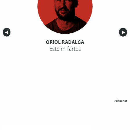
Anterior
◀︎
Sig
▶︎
ORIOL RADALGA
Esteim fartes
Publicitat