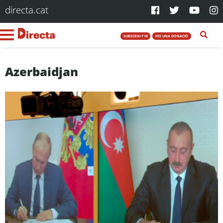
directa.cat
SUBSCRIU-T'HI
FES UNA DONACIÓ
Azerbaidjan