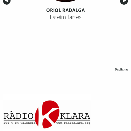
Anterior
◀︎
Sig
▶︎
ORIOL RADALGA
Esteim fartes
Publicitat