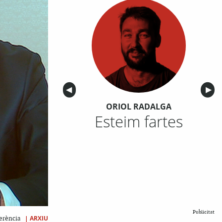
Anterior
◀︎
Sigu
▶︎
ORIOL RADALGA
Esteim fartes
Publicitat
|
ARXIU
ferència