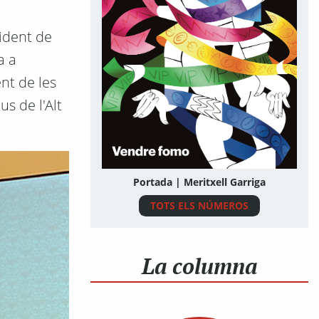
sident de
a a
nt de les
us de l'Alt
Portada | Meritxell Garriga
TOTS ELS NÚMEROS
La columna