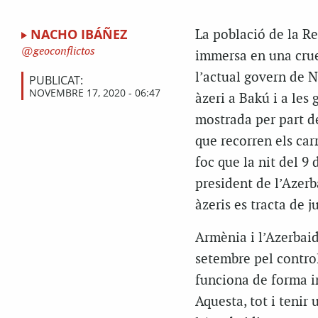
NACHO IBÁÑEZ
La població de la Re
geoconflictos
immersa en una crue
l’actual govern de N
PUBLICAT:
NOVEMBRE 17, 2020 - 06:47
àzeri a Bakú i a les
mostrada per part d
que recorren els car
foc que la nit del 9
president de l’Azerba
àzeris es tracta de j
Armènia i l’Azerbaid
setembre pel contro
funciona de forma i
Aquesta, tot i tenir