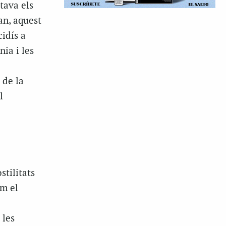
tava els
an, aquest
idís a
ia i les
 de la
l
stilitats
om el
 les