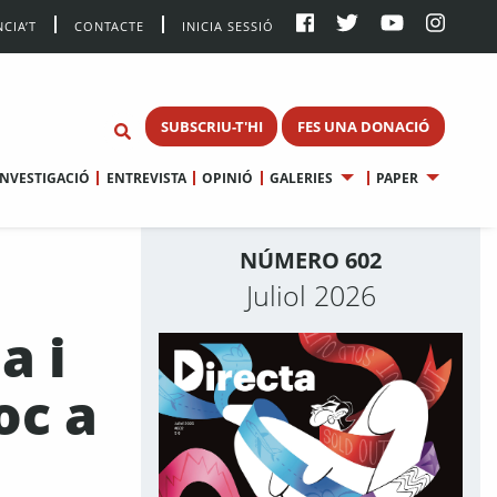
CIA’T
CONTACTE
INICIA SESSIÓ
SUBSCRIU-T'HI
FES UNA DONACIÓ
INVESTIGACIÓ
ENTREVISTA
OPINIÓ
GALERIES
PAPER
NÚMERO 602
Juliol 2026
a i
oc a