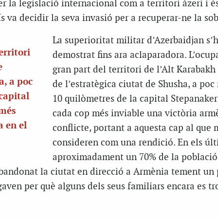
 la legislació internacional com a territori àzeri i é
s va decidir la seva invasió per a recuperar-ne la sob
La superioritat militar d’Azerbaidjan s’
erritori
demostrat fins ara aclaparadora. L’ocup
e
gran part del territori de l’Alt Karabakh
a, a poc
de l’estratègica ciutat de Shusha, a poc
capital
10 quilòmetres de la capital Stepanakert
 més
cada cop més inviable una victòria arm
a en el
conflicte, portant a aquesta cap al que 
consideren com una rendició. En els últ
aproximadament un 70% de la població
bandonat la ciutat en direcció a Armènia tement un
egaven per què alguns dels seus familiars encara es t