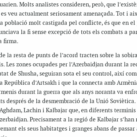
arien. Molts analistes consideren, però, que l’existè
 es veu actualment seriosament amenaçada. Tot i aix
a població molt castigada pel conflicte, és que en el
unciava la fi sense excepció de tots els combats a par
a firma.
e la resta de punts de l’acord tracten sobre la sobir
is. Les zones ocupades per l’Azerbaidjan durant la re
utat de Shusha, seguiran sota el seu control, així com
 la República d’Artsakh i que la connecta amb Armèni
rmenis durant la guerra que als anys noranta va enfr
s després de la desmembració de la Unió Soviètica.
’Aghdam, Lachin i Kalbajar que, en diferents terminis
Azerbaidjan. Precisament a la regió de Kalbajar s’han 
emant els seus habitatges i granges abans de passar 