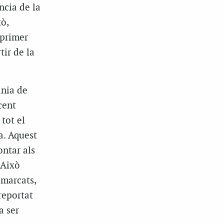
ncia de la
ò,
 primer
tir de la
ania de
cent
 tot el
a. Aquest
ontar als
 Això
 marcats,
reportat
a ser