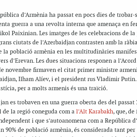
pública d’Armènia ha passat en pocs dies de trobar-
nta guerra a una revolta interna que amenaça en fe
ikol Paixinian. Les imatges de les celebracions de la
 grans ciutats de l’Azerbaidjan contrasten amb la ràbi
e la població armènia en les multitudinàries manifes
rers d’Erevan. Les dues situacions responen a l’Acord 
 de novembre firmaven el citat primer ministre armeni
idjan, Ilham Alíev, i el president rus Vladimir Putin.
ustícia, per a molts armenis és una traïció.
jan es trobaven en una guerra oberta des del passat 
l de la regió coneguda com a
l’Alt Karabakh
, que, de 
ndependent i que s’autoanomena com a República d’
 un 90% de població armènia, és considerada tant per