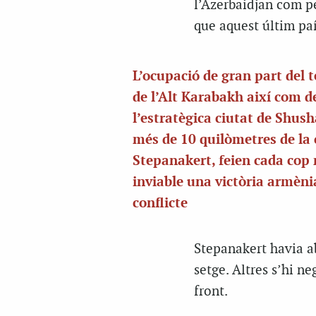
l’Azerbaidjan com per
que aquest últim paí
L’ocupació de gran part del t
de l’Alt Karabakh així com d
l’estratègica ciutat de Shush
més de 10 quilòmetres de la 
Stepanakert, feien cada cop
inviable una victòria armèni
conflicte
Stepanakert havia a
setge. Altres s’hi n
front.