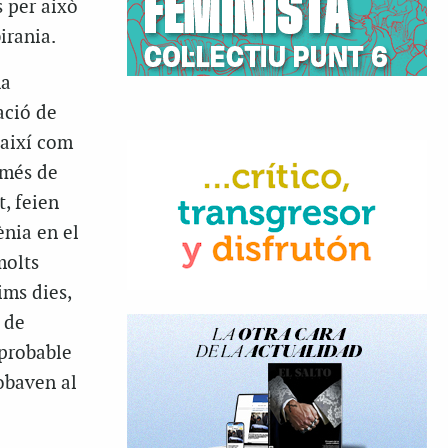
s per això
irania.
ha
ació de
 així com
 més de
, feien
ènia en el
molts
ims dies,
 de
 probable
robaven al