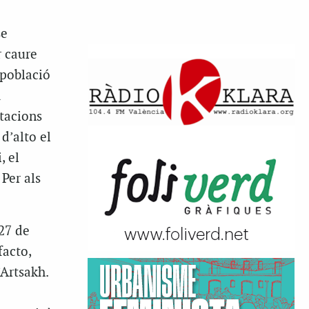
se
r caure
 població
a
tacions
d’alto el
, el
 Per als
27 de
facto,
Artsakh.