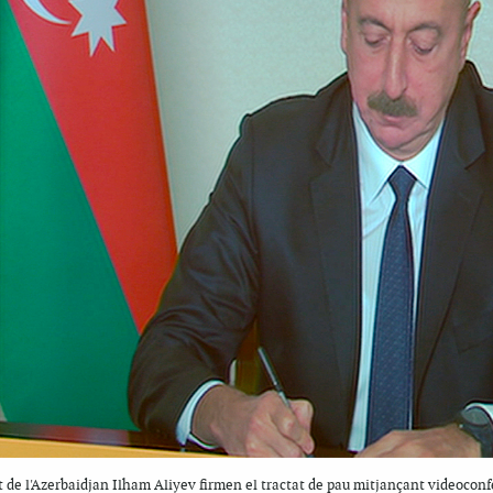
nt de l'Azerbaidjan Ilham Aliyev firmen el tractat de pau mitjançant videocon