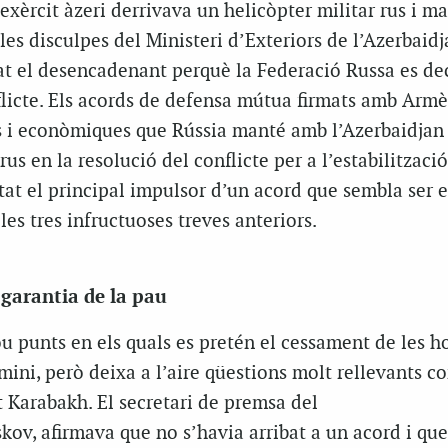
’exèrcit àzeri derrivava un helicòpter militar rus i ma
 les disculpes del Ministeri d’Exteriors de l’Azerbaidj
at el desencadenant perquè la Federació Russa es dec
flicte. Els acords de defensa mútua firmats amb Armèn
s i econòmiques que Rússia manté amb l’Azerbaidjan
us en la resolució del conflicte per a l’estabilització
stat el principal impulsor d’un acord que sembla ser e
les tres infructuoses treves anteriors.
 garantia de la pau
u punts en els quals es pretén el cessament de les ho
rmini, però deixa a l’aire qüestions molt rellevants c
lt Karabakh. El secretari de premsa del
kov, afirmava que no s’havia arribat a un acord i que