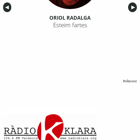
Anterior
◀︎
Sig
▶︎
ORIOL RADALGA
Esteim fartes
Publicitat