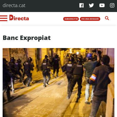
directa.cat
SUBSCRIU-T'HI
FES UNA DONACIÓ
Banc Expropiat