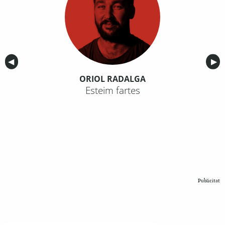
Anterior
◀︎
Sig
▶︎
ORIOL RADALGA
Esteim fartes
Publicitat