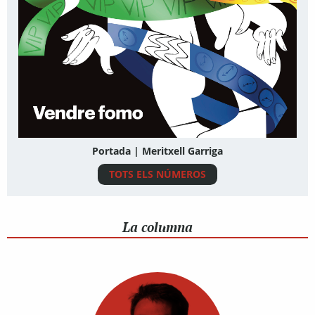
Portada | Meritxell Garriga
TOTS ELS NÚMEROS
La columna