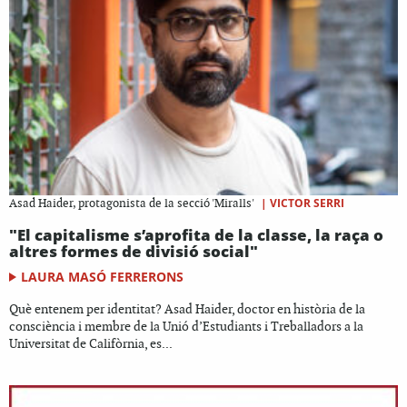
|
VICTOR SERRI
Asad Haider, protagonista de la secció 'Miralls'
"El capitalisme s’aprofita de la classe, la raça o
altres formes de divisió social"
LAURA MASÓ FERRERONS
Què entenem per identitat? Asad Haider, doctor en història de la
consciència i membre de la Unió d’Estudiants i Treballadors a la
Universitat de Califòrnia, es...