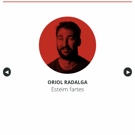
Anterior
◀︎
Sig
▶︎
ORIOL RADALGA
Esteim fartes