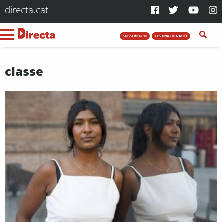
directa.cat
SUBSCRIU-T'HI
FES UNA DONACIÓ
classe