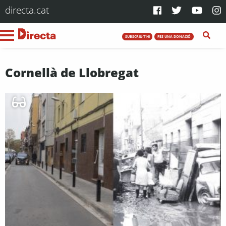
directa.cat
SUBSCRIU-T'HI
FES UNA DONACIÓ
Cornellà de Llobregat