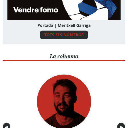
Portada | Meritxell Garriga
TOTS ELS NÚMEROS
La columna
Anterior
◀︎
Sig
▶︎