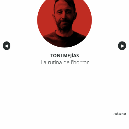
Anterior
◀︎
Sig
▶︎
TONI MEJÍAS
La rutina de l'horror
Publicitat