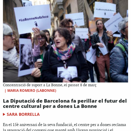
Concentració de suport a La Bonne, el passat 8 de març
|
MARIA ROMERO (LABONNE)
La Diputació de Barcelona fa perillar el futur del
centre cultural per a dones La Bonne
SARA BORRELLA
En el 15è aniversari de la seva fundació, el centre per a dones reclama
la renovació del conveni que manté amb l'òrgan provincial i el...