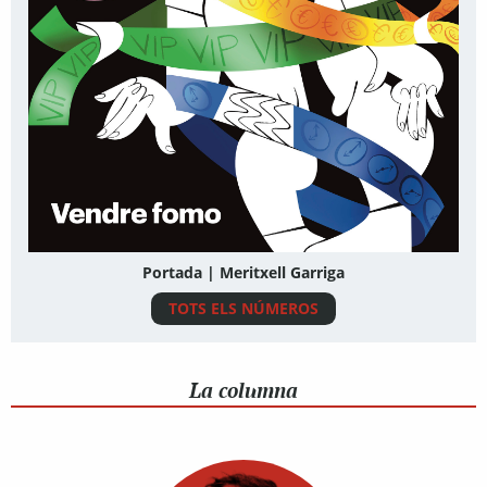
Portada | Meritxell Garriga
TOTS ELS NÚMEROS
La columna