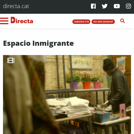
directa.cat
SUBSCRIU-T'HI
FES UNA DONACIÓ
Espacio Inmigrante