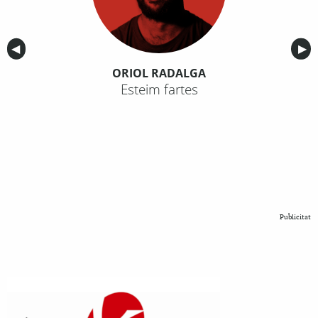
Anterior
◀︎
Sig
▶︎
ORIOL RADALGA
Esteim fartes
Publicitat