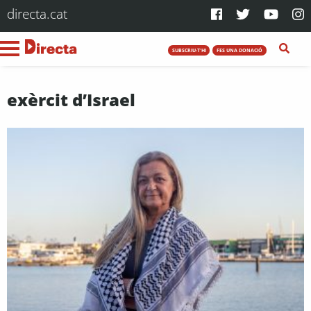
directa.cat
SUBSCRIU-T'HI
FES UNA DONACIÓ
exèrcit d’Israel