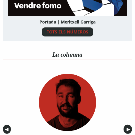
Portada | Meritxell Garriga
TOTS ELS NÚMEROS
La columna
Anterior
◀︎
Sig
▶︎