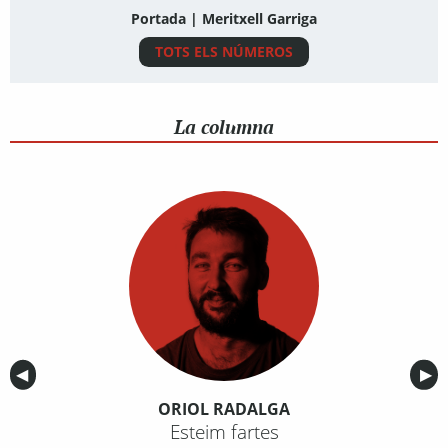
Portada | Meritxell Garriga
TOTS ELS NÚMEROS
La columna
Anterior
◀︎
Sig
▶︎
ORIOL RADALGA
Esteim fartes