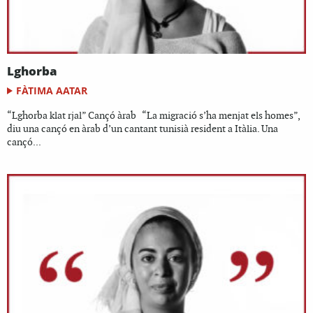
Lghorba
FÀTIMA AATAR
“Lghorba klat rjal” Cançó àrab “La migració s’ha menjat els homes”,
diu una cançó en àrab d’un cantant tunisià resident a Itàlia. Una
cançó...