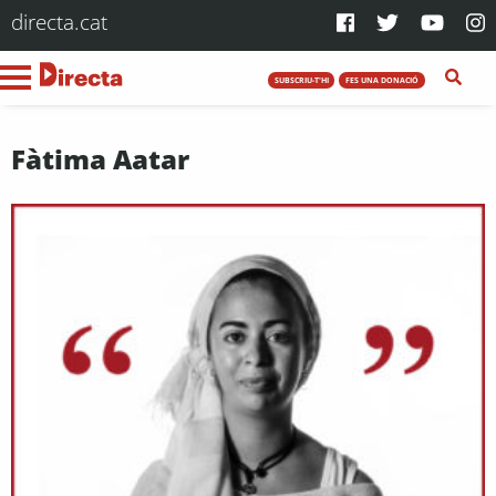
directa.cat
SUBSCRIU-T'HI
FES UNA DONACIÓ
Fàtima Aatar