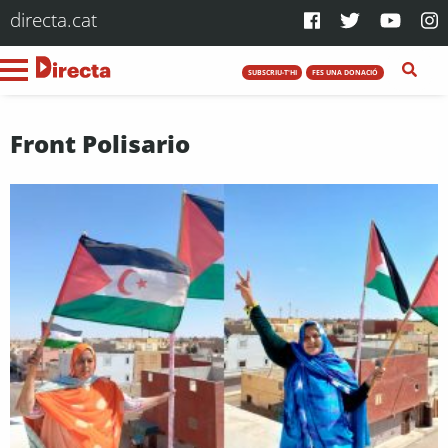
directa.cat
SUBSCRIU-T'HI
FES UNA DONACIÓ
Front Polisario