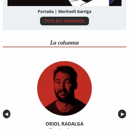
Portada | Meritxell Garriga
TOTS ELS NÚMEROS
La columna
Anterior
◀︎
Sig
▶︎
ORIOL RADALGA