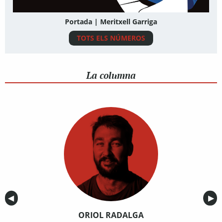
Portada | Meritxell Garriga
TOTS ELS NÚMEROS
La columna
Anterior
◀︎
Sig
▶︎
ORIOL RADALGA