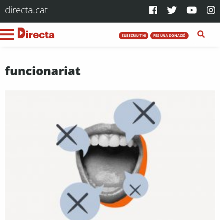
directa.cat
SUBSCRIU-T'HI
FES UNA DONACIÓ
funcionariat