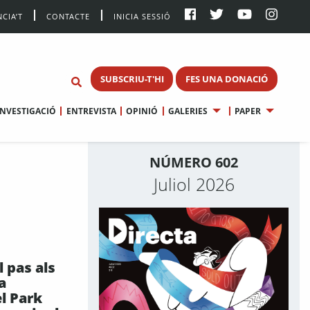
CIA’T
CONTACTE
INICIA SESSIÓ
SUBSCRIU-T'HI
FES UNA DONACIÓ
INVESTIGACIÓ
ENTREVISTA
OPINIÓ
GALERIES
PAPER
NÚMERO 602
Juliol 2026
 pas als
a
el Park