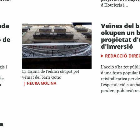
d'Hoteleria i...
ada
Veïnes del b
okupen un b
ó de
propietat d'
d'inversió
REDACCIÓ DIRE
is i
L'acció s'ha fet públ
La façana de l'edifici okupat pel
d'una festa popular 
veinat del barri Gòtic
de
reivindicativa per d
|
HEURA MOLINA
n
l'especulació a un ba
perdent població res
a