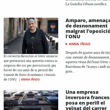
La Guàrdia Urbana justifica...
Amparo, amenaç
de desnonament
malgrat l'oposici
l'ONU
ANNA IÑIGO
Després de quatre anys de litig
El col·lectiu Resistim al Gòtic anuncia
cinc intents de desnonament,
que presentarà una querella contra la
aquesta veïna del barri Gòtic 
jutgessa del cas per prevaricació, per
Barcelona de 74 anys i amb u
haver fet cas omís de la petició del
grau...
Comitè de Drets Econòmics i Socials
|
ANNA IÑIGO
de l'ONU
Una empresa
inversora frances
posa en perill el
veïnat del carrer