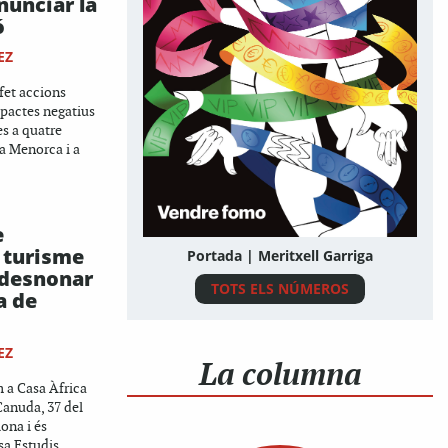
nunciar la
ó
EZ
fet accions
mpactes negatius
s a quatre
 a Menorca i a
e
 turisme
Portada | Meritxell Garriga
 desnonar
TOTS ELS NÚMEROS
a de
EZ
La columna
m a Casa Àfrica
 Canuda, 37 del
ona i és
sa Estudis