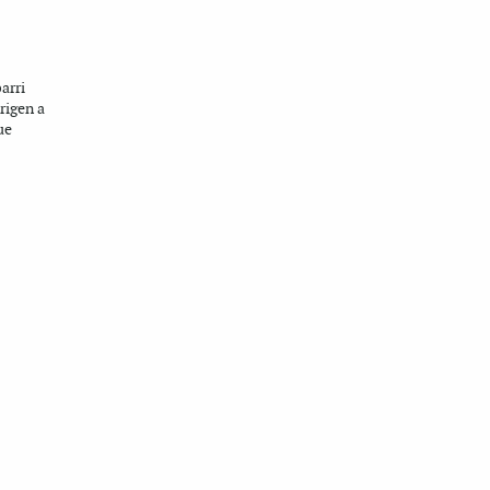
arri
rigen a
ue