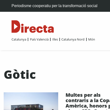
Periodisme cooperatiu per la transformació social
Catalunya
País Valencià
Illes
Catalunya Nord
Món
Gòtic
Multes per als
contraris a la Cop
Amèrica, honors 