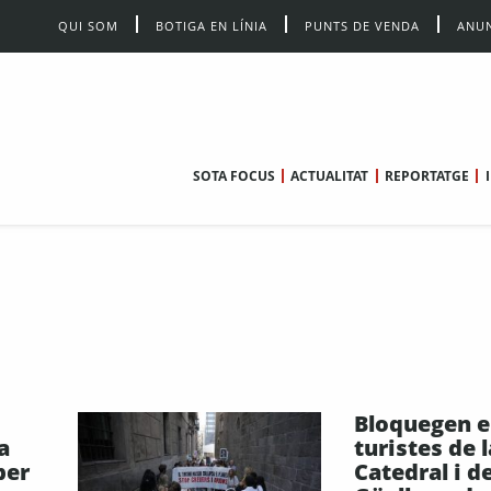
QUI SOM
BOTIGA EN LÍNIA
PUNTS DE VENDA
ANUN
SOTA FOCUS
ACTUALITAT
REPORTATGE
Bloquegen el
a
turistes de l
per
Catedral i d