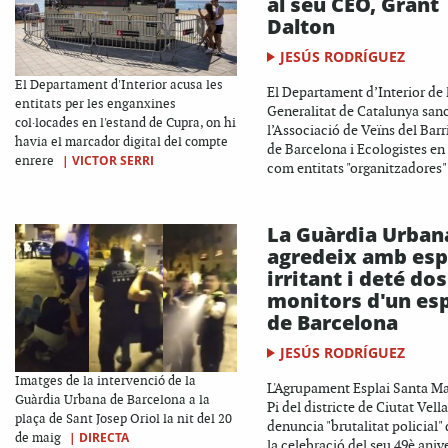
al seu CEO, Grant
Dalton
JESÚS RODRÍGUEZ
El Departament d'Interior acusa les
El Departament d’Interior de 
entitats per les enganxines
Generalitat de Catalunya san
col·locades en l'estand de Cupra, on hi
l’Associació de Veïns del Barr
havia el marcador digital del compte
de Barcelona i Ecologistes en
|
VICTOR SERRI
enrere
com entitats "organitzadores" 
La Guàrdia Urban
agredeix amb esp
irritant i deté dos
monitors d'un esp
de Barcelona
JESÚS RODRÍGUEZ
Imatges de la intervenció de la
L'Agrupament Esplai Santa Ma
Guàrdia Urbana de Barcelona a la
Pi del districte de Ciutat Vella
plaça de Sant Josep Oriol la nit del 20
denuncia "brutalitat policial"
|
DIRECTA
de maig
la celebració del seu 49è anive