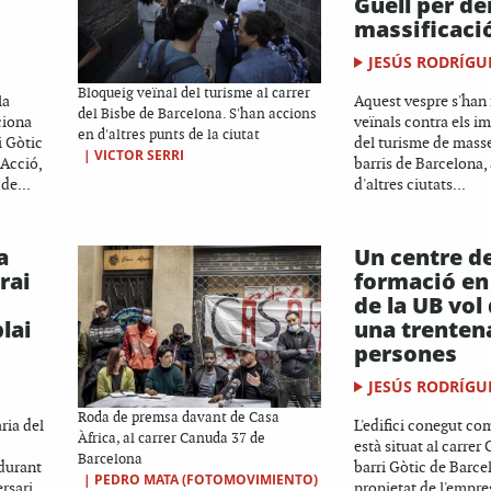
Güell per de
massificaci
JESÚS RODRÍGU
Bloqueig veïnal del turisme al carrer
la
Aquest vespre s'han 
del Bisbe de Barcelona. S'han accions
ciona
veïnals contra els i
en d'altres punts de la ciutat
i Gòtic
del turisme de masse
|
VICTOR SERRI
 Acció,
barris de Barcelona,
de...
d'altres ciutats...
a
Un centre d
rai
formació en
de la UB vol
lai
una trenten
persones
JESÚS RODRÍGU
Roda de premsa davant de Casa
ria del
L'edifici conegut co
Àfrica, al carrer Canuda 37 de
està situat al carrer
Barcelona
 durant
barri Gòtic de Barcel
|
PEDRO MATA (FOTOMOVIMIENTO)
rsari.
propietat de l'empre