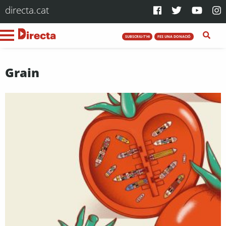
directa.cat
SUBSCRIU-T'HI
FES UNA DONACIÓ
Grain