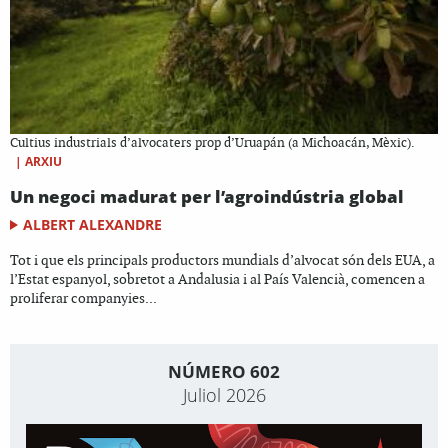
Cultius industrials d’alvocaters prop d’Uruapán (a Michoacán, Mèxic).
|
ARXIU
Un negoci madurat per l’agroindústria global
ALBERT ALEXANDRE
Tot i que els principals productors mundials d’alvocat són dels EUA, a
l’Estat espanyol, sobretot a Andalusia i al País Valencià, comencen a
proliferar companyies...
NÚMERO 602
Juliol 2026