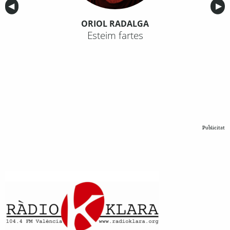
Anterior
◀︎
Sig
▶︎
ORIOL RADALGA
Esteim fartes
Publicitat