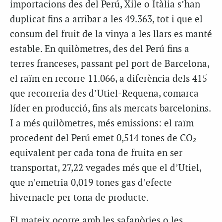
importacions des del Perú, Xile o Itàlia s’han
duplicat fins a arribar a les 49.363, tot i que el
consum del fruit de la vinya a les llars es manté
estable. En quilòmetres, des del Perú fins a
terres franceses, passant pel port de Barcelona,
el raïm en recorre 11.066, a diferència dels 415
que recorreria des d’Utiel-Requena, comarca
líder en producció, fins als mercats barcelonins.
I a més quilòmetres, més emissions: el raïm
procedent del Perú emet 0,514 tones de CO₂
equivalent per cada tona de fruita en ser
transportat, 27,22 vegades més que el d’Utiel,
que n’emetria 0,019 tones gas d’efecte
hivernacle per tona de producte.
El mateix ocorre amb les safanòries o les