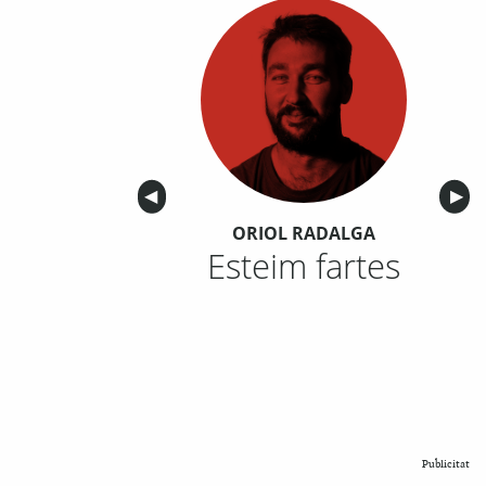
Anterior
◀︎
Sigu
▶︎
ORIOL RADALGA
Esteim fartes
Publicitat