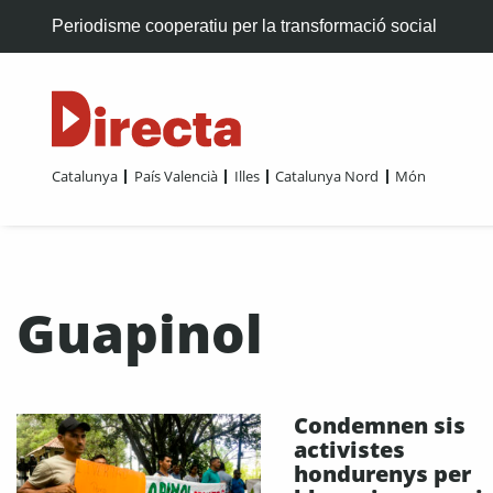
Periodisme cooperatiu per la transformació social
Catalunya
País Valencià
Illes
Catalunya Nord
Món
Guapinol
Condemnen sis
activistes
hondurenys per