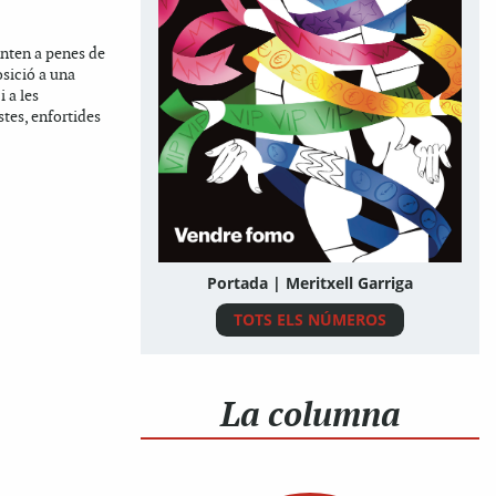
onten a penes de
osició a una
i a les
stes, enfortides
Portada | Meritxell Garriga
TOTS ELS NÚMEROS
La columna