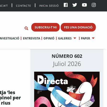
CIA’T
CONTACTE
INICIA SESSIÓ
SUBSCRIU-T'HI
FES UNA DONACIÓ
INVESTIGACIÓ
ENTREVISTA
OPINIÓ
GALERIES
PAPER
NÚMERO 602
Juliol 2026
ja ‘les
pinol per
 rius