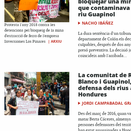
bloquejar una mi
que contaminava 
riu Guapinol
NACHO IBÁÑEZ
Protesta l'any 2018 contra les
detencions pel bloqueig de la mina
La dura sentència d'un tribun
d'extracció de ferro de l'empresa
departament de Colón els dec
|
ARXIU
Inversiones Los Pinares
culpables, després de dos any
presó preventiva. La decisió j
coincideix amb l'arribada...
La comunitat de 
Blanco i Guapinol
defensa dels rius 
Hondures
JORDI CAMPABADAL GR
Des del març de 2016, quan v
matar Berta Cáceres, almenys
persones defensores del territ
han estat assassinades a Hon