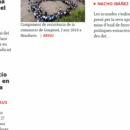
na
NACHO IBÁÑEZ
el
Les acusades s’enfr
presó per la seva op
Campament de resistència de la
mina d’òxid de ferro 
comunitat de Guapinol, l’any 2018 a
polítiques extractivi
al del
|
ARXIU
Hondures.
des del...
lara
s en
udicial
Río
, en
a
AUS
an
 27
ori
dures,