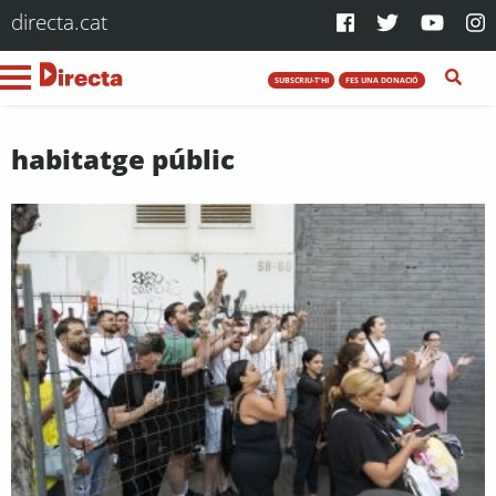
directa.cat
SUBSCRIU-T'HI
FES UNA DONACIÓ
habitatge públic