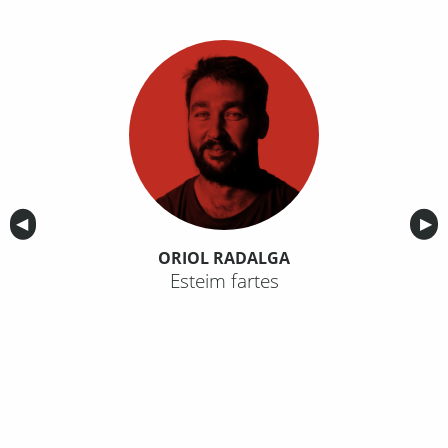
Anterior
◀︎
Sig
▶︎
ORIOL RADALGA
Esteim fartes