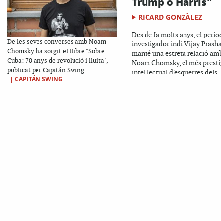
Trump o Harris"
RICARD GONZÀLEZ
Des de fa molts anys, el period
De les seves converses amb Noam
investigador indi Vijay Prash
Chomsky ha sorgit el llibre "Sobre
manté una estreta relació am
Cuba: 70 anys de revolució i lluita",
Noam Chomsky, el més presti
publicat per Capitán Swing
intel·lectual d'esquerres dels..
|
CAPITÁN SWING