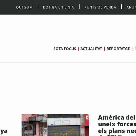
QUI SOM
BOTIGA EN LÍNIA
PUNTS DE VENDA
ANUN
SOTA FOCUS
ACTUALITAT
REPORTATGE
Amèrica del
uneix force
nya
els plans ne