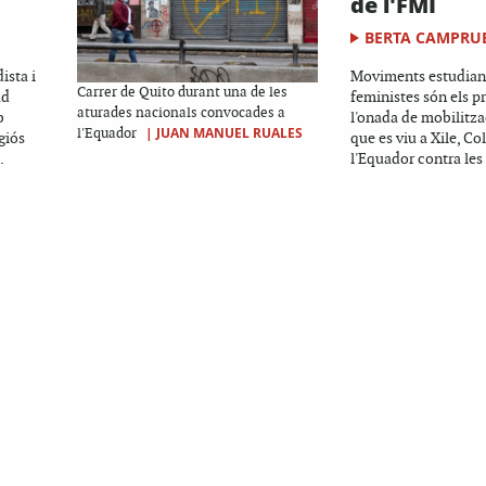
de l'FMI
BERTA CAMPRUB
ista i
Moviments estudianti
Carrer de Quito durant una de les
ad
feministes són els p
aturades nacionals convocades a
b
l'onada de mobilitza
|
JUAN MANUEL RUALES
l'Equador
giós
que es viu a Xile, C
.
l'Equador contra les 