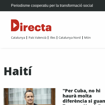
Periodisme cooperatiu per la transformació social
Catalunya
País Valencià
Illes
Catalunya Nord
Món
Haití
"Per Cuba, no hi
haurà molta
diferència si gua