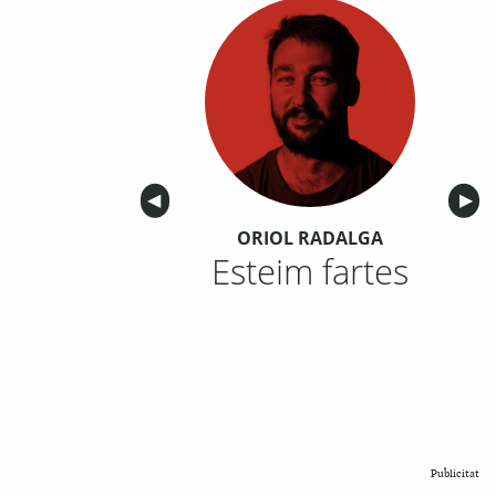
Anterior
◀︎
Sigu
▶︎
ORIOL RADALGA
Esteim fartes
Publicitat