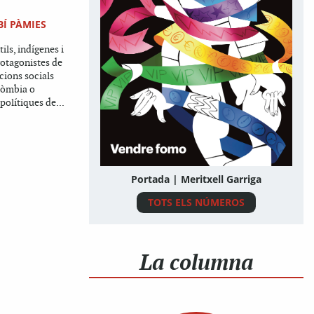
Í PÀMIES
ls, indígenes i
rotagonistes de
cions socials
olòmbia o
polítiques de...
Portada | Meritxell Garriga
TOTS ELS NÚMEROS
La columna