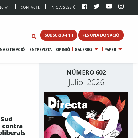
CIA’T
CONTACTE
INICIA SESSIÓ
SUBSCRIU-T'HI
FES UNA DONACIÓ
INVESTIGACIÓ
ENTREVISTA
OPINIÓ
GALERIES
PAPER
NÚMERO 602
Juliol 2026
 Sud
s contra
oliberals