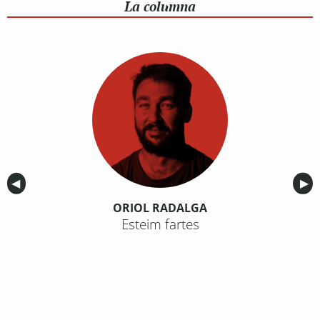
La columna
Anterior
◀︎
Sig
▶︎
ORIOL RADALGA
Esteim fartes