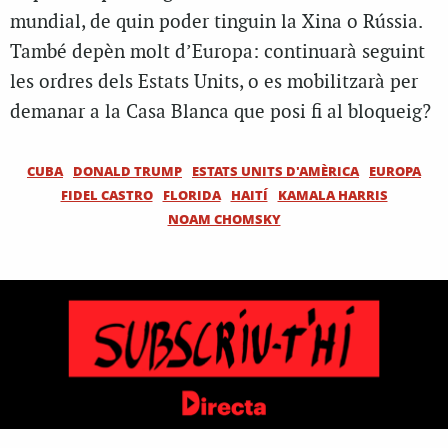
mundial, de quin poder tinguin la Xina o Rússia.
També depèn molt d’Europa: continuarà seguint
les ordres dels Estats Units, o es mobilitzarà per
demanar a la Casa Blanca que posi fi al bloqueig?
CUBA
DONALD TRUMP
ESTATS UNITS D'AMÈRICA
EUROPA
FIDEL CASTRO
FLORIDA
HAITÍ
KAMALA HARRIS
NOAM CHOMSKY