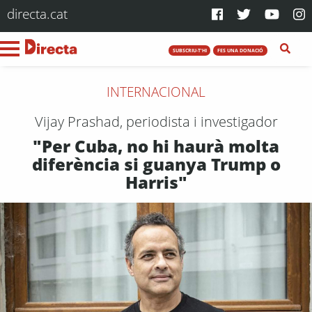
directa.cat
SUBSCRIU-T'HI
FES UNA DONACIÓ
INTERNACIONAL
Vijay Prashad, periodista i investigador
"Per Cuba, no hi haurà molta
diferència si guanya Trump o
Harris"