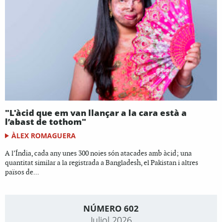
"L'àcid que em van llançar a la cara està a
l’abast de tothom"
ÀLEX ROMAGUERA
A l’Índia, cada any unes 300 noies són atacades amb àcid; una
quantitat similar a la registrada a Bangladesh, el Pakistan i altres
països de...
NÚMERO 602
Juliol 2026