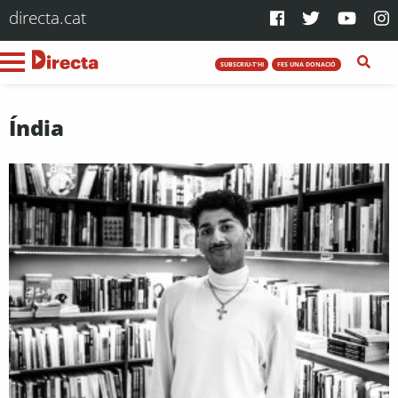
directa.cat
SUBSCRIU-T'HI
FES UNA DONACIÓ
Índia