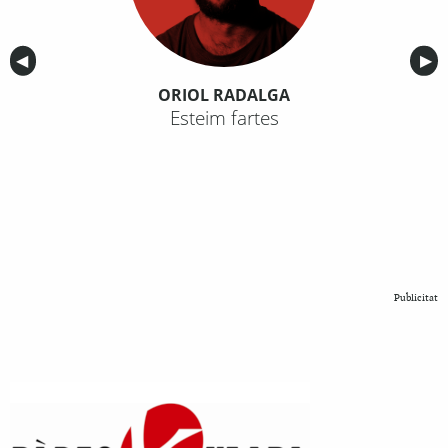
Anterior
◀︎
Sig
▶︎
ORIOL RADALGA
Esteim fartes
Publicitat