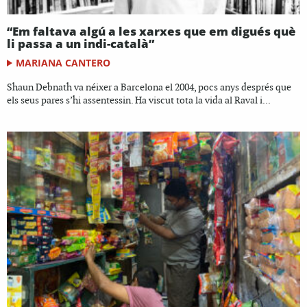
“Em faltava algú a les xarxes que em digués què
li passa a un indi-català”
MARIANA CANTERO
Shaun Debnath va néixer a Barcelona el 2004, pocs anys després que
els seus pares s’hi assentessin. Ha viscut tota la vida al Raval i...