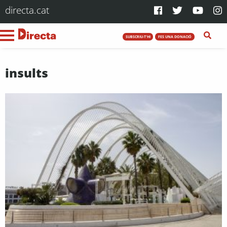
directa.cat
SUBSCRIU-T'HI
FES UNA DONACIÓ
insults