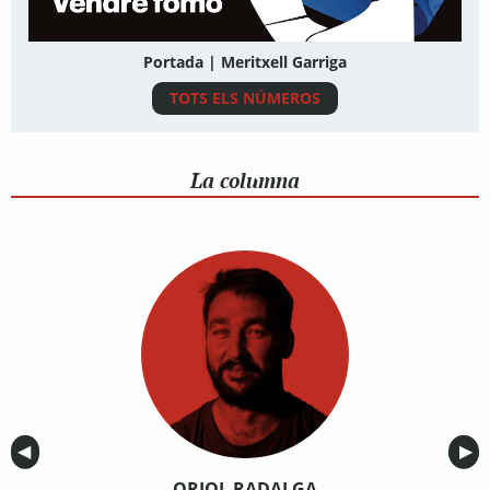
Portada | Meritxell Garriga
TOTS ELS NÚMEROS
La columna
Anterior
◀︎
Sig
▶︎
ORIOL RADALGA