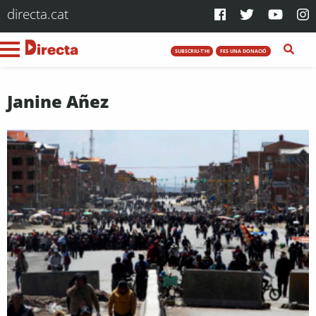
directa.cat
SUBSCRIU-T'HI
FES UNA DONACIÓ
Janine Añez