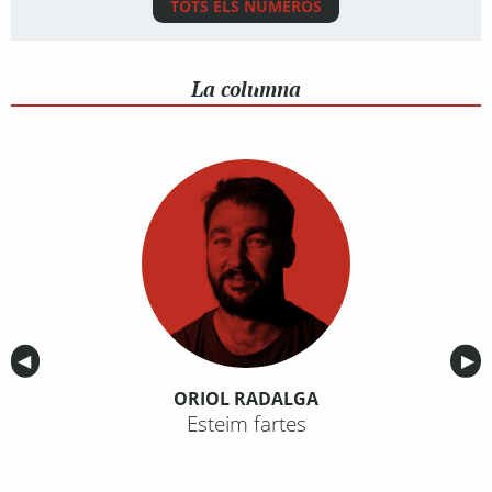
TOTS ELS NÚMEROS
La columna
Anterior
◀︎
Sig
▶︎
ORIOL RADALGA
Esteim fartes