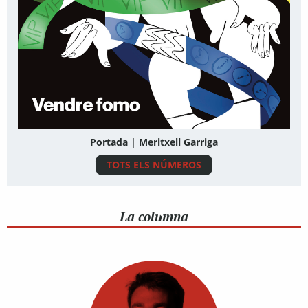
Portada | Meritxell Garriga
TOTS ELS NÚMEROS
La columna