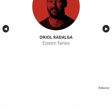
Anterior
◀︎
Sig
▶︎
ORIOL RADALGA
Esteim fartes
Publicitat