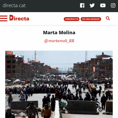
directa.cat
SUBSCRIU-T'HI
FES UNA DONACIÓ
Marta Molina
martamoli_RR