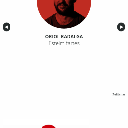
Anterior
◀︎
Sig
▶︎
ORIOL RADALGA
Esteim fartes
Publicitat