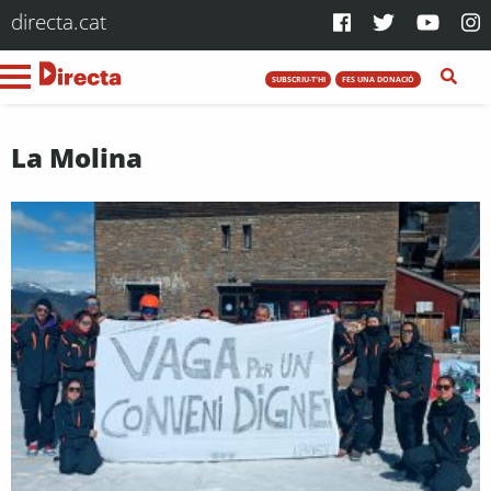
directa.cat
SUBSCRIU-T'HI
FES UNA DONACIÓ
La Molina