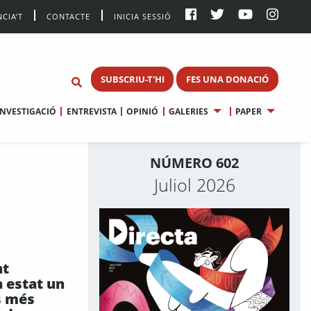
CIA’T
CONTACTE
INICIA SESSIÓ
SUBSCRIU-T'HI
FES UNA DONACIÓ
INVESTIGACIÓ
ENTREVISTA
OPINIÓ
GALERIES
PAPER
NÚMERO 602
Juliol 2026
nt
 estat un
s més