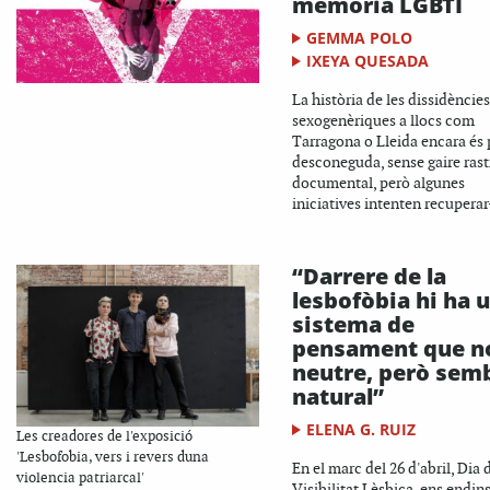
memòria LGBTI
GEMMA POLO
IXEYA QUESADA
La història de les dissidències
sexogenèriques a llocs com
Tarragona o Lleida encara és
desconeguda, sense gaire rast
documental, però algunes
iniciatives intenten recuperar-
“Darrere de la
lesbofòbia hi ha 
sistema de
pensament que n
neutre, però sem
natural”
ELENA G. RUIZ
Les creadores de l'exposició
'Lesbofobia, vers i revers duna
En el marc del 26 d'abril, Dia 
violencia patriarcal'
Visibilitat Lèsbica, ens endi