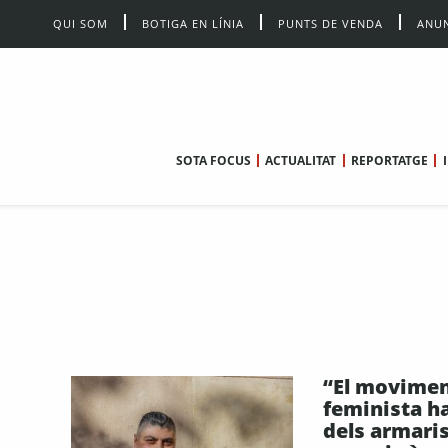
QUI SOM
BOTIGA EN LÍNIA
PUNTS DE VENDA
ANUN
SOTA FOCUS
ACTUALITAT
REPORTATGE
“El movime
feminista ha
dels armari