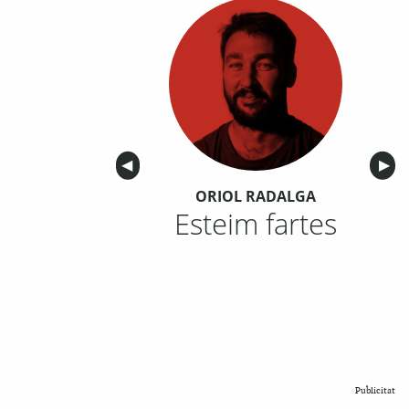
Anterior
◀︎
Sigu
▶︎
ORIOL RADALGA
Esteim fartes
Publicitat