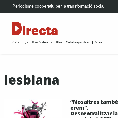
Periodisme cooperatiu per la transformació social
Catalunya
País Valencià
Illes
Catalunya Nord
Món
lesbiana
“Nosaltres també
érem”.
Descentralitzar la