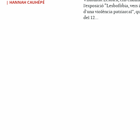
|
HANNAH CAUHÉPÉ
l'exposició “Lesbofòbia, vers i
d'una violència patriarcal”, q
del 12...