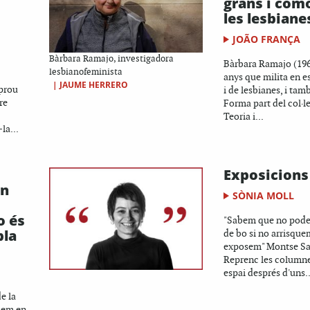
grans i còm
les lesbiane
JOÃO FRANÇA
Bàrbara Ramajo, investigadora
Bàrbara Ramajo (196
lesbianofeminista
anys que milita en e
|
JAUME HERRERO
 prou
i de lesbianes, i tam
re
Forma part del col·l
Teoria i...
la...
Exposicions
un
SÒNIA MOLL
o és
"Sabem que no pode
bla
de bo si no arrisquem
exposem" Montse Sa
Reprenc les columne
espai després d'uns..
de la
nsem en