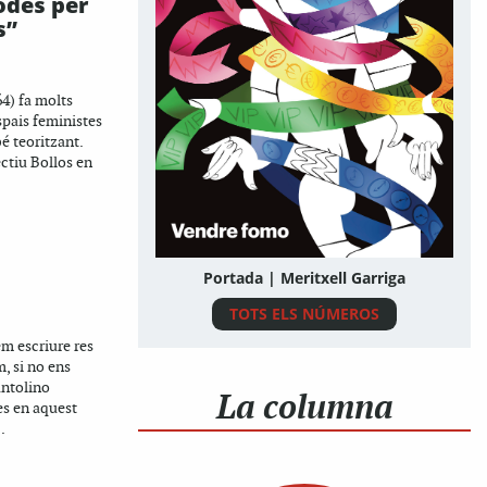
odes per
s”
4) fa molts
spais feministes
bé teoritzant.
ectiu Bollos en
Portada | Meritxell Garriga
TOTS ELS NÚMEROS
m escriure res
, si no ens
ntolino
La columna
s en aquest
.