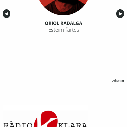
Anterior
◀︎
Sig
▶︎
ORIOL RADALGA
Esteim fartes
Publicitat