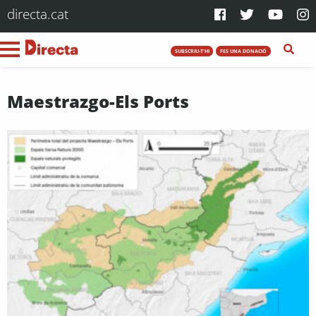
directa.cat
SUBSCRIU-T'HI
FES UNA DONACIÓ
Maestrazgo-Els Ports