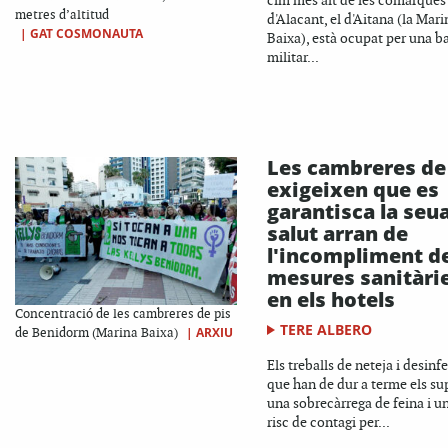
cim més alt de les comarques
metres d’altitud
d'Alacant, el d'Aitana (la Mari
|
GAT COSMONAUTA
Baixa), està ocupat per una b
militar...
Les cambreres de
exigeixen que es
garantisca la seu
salut arran de
l'incompliment d
mesures sanitàri
en els hotels
Concentració de les cambreres de pis
TERE ALBERO
|
ARXIU
de Benidorm (Marina Baixa)
Els treballs de neteja i desinf
que han de dur a terme els s
una sobrecàrrega de feina i un
risc de contagi per...