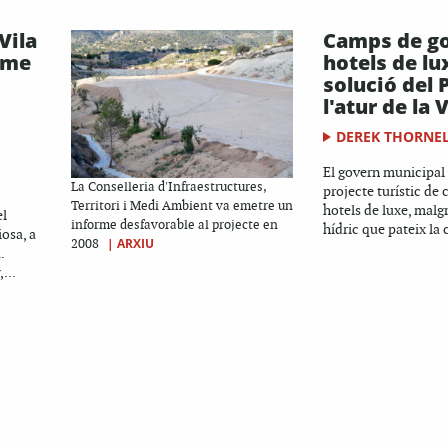
Vila
Camps de gol
rme
hotels de lux
solució del 
l'atur de la 
DEREK THORNE
El govern municipal 
La Conselleria d'Infraestructures,
projecte turístic de 
Territori i Medi Ambient va emetre un
hotels de luxe, malgr
el
informe desfavorable al projecte en
hídric que pateix la 
iosa, a
|
ARXIU
2008
.
...