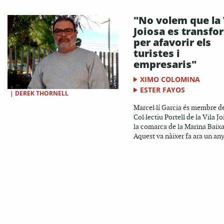
"No volem que la 
Joiosa es transfo
per afavorir els
turistes i
empresaris"
XIMO COLOMINA
ESTER FAYOS
|
DEREK THORNELL
Marcel·lí Garcia és membre d
Col·lectiu Portell de la Vila Jo
la comarca de la Marina Baixa
Aquest va nàixer fa ara un any,