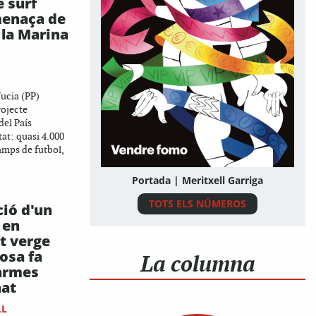
e surf
menaça de
 la Marina
ucia (PP)
rojecte
del País
tat: quasi 4.000
amps de futbol,
Portada | Meritxell Garriga
TOTS ELS NÚMEROS
ció d'un
 en
et verge
iosa fa
La columna
larmes
nat
LL