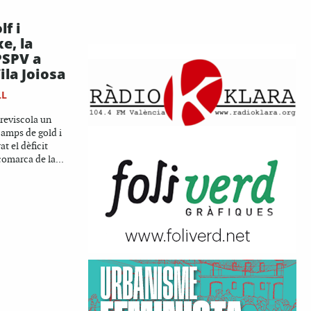
f i
e, la
PSPV a
Vila Joiosa
LL
reviscola un
camps de gold i
at el dèficit
comarca de la...