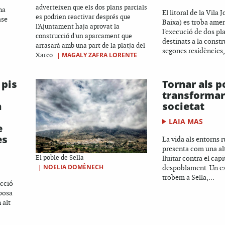
adverteixen que els dos plans parcials
na
El litoral de la Vila 
es podrien reactivar després que
ase
Baixa) es troba ame
l'Ajuntament haja aprovat la
l'execució de dos pl
construcció d'un aparcament que
destinats a la const
arrasarà amb una part de la platja del
segones residències,
|
MAGALY ZAFRA LORENTE
Xarco
 pis
Tornar als p
transformar
a
societat
LAIA MAS
e
es
La vida als entorns r
presenta com una alt
El poble de Sella
lluitar contra el capi
|
NOELIA DOMÈNECH
despoblament. Un e
trobem a Sella,...
ecció
uposa
 alt