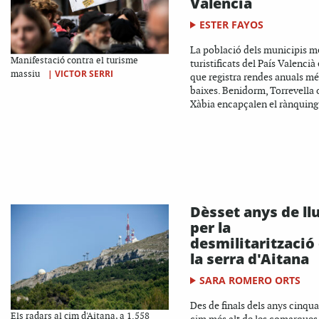
Valencià
ESTER FAYOS
La població dels municipis m
Manifestació contra el turisme
turistificats del País Valencià 
|
VICTOR SERRI
massiu
que registra rendes anuals mé
baixes. Benidorm, Torrevella 
Xàbia encapçalen el rànquing 
Dèsset anys de llu
per la
desmilitarització
la serra d'Aitana
SARA ROMERO ORTS
Des de finals dels anys cinqua
Els radars al cim d'Aitana, a 1.558