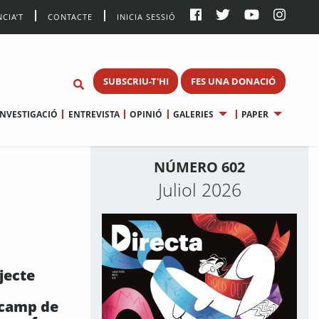
CIA’T
CONTACTE
INICIA SESSIÓ
SUBSCRIU-T'HI
FES UNA DONACIÓ
INVESTIGACIÓ
ENTREVISTA
OPINIÓ
GALERIES
PAPER
NÚMERO 602
Juliol 2026
jecte
 camp de