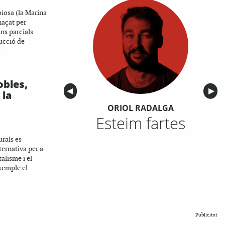
Joiosa (la Marina
naçat per
ans parcials
rucció de
...
obles,
Anterior
◀︎
Sigu
▶︎
 la
ORIOL RADALGA
Esteim fartes
urals es
ernativa per a
talisme i el
xemple el
Publicitat