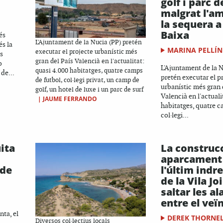
golf i parc d
malgrat l'a
la sequera a
Baixa
és
L'Ajuntament de la Nucia (PP) pretén
és la
MARINA PELLÍN
executar el projecte urbanístic més
s
gran del País Valencià en l'actualitat:
o
L'Ajuntament de la N
quasi 4.000 habitatges, quatre camps
de...
pretén executar el p
de futbol, col·legi privat, un camp de
urbanístic més gran 
golf, un hotel de luxe i un parc de surf
Valencià en l'actuali
|
JAUME FERRANDO
habitatges, quatre c
col·legi...
ita
La construc
aparcament
 de
l'últim indr
de la Vila Jo
saltar les a
entre el veï
nta, el
DEREK THORNE
Diversos col·lectius locals