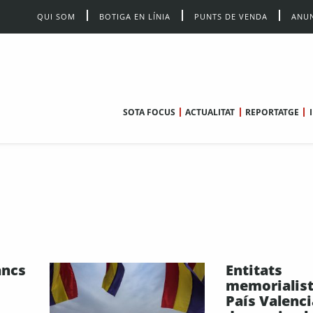
QUI SOM
BOTIGA EN LÍNIA
PUNTS DE VENDA
ANUN
SOTA FOCUS
ACTUALITAT
REPORTATGE
ancs
Entitats
memorialist
País Valenci