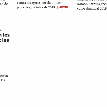
contra les agressions durant les
ran de
Ramon Barnils), recul
|
ARXIU
protestes, l'octubre de 2019
casos durant el 2019
s
 les
 les
butjat
 les