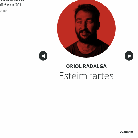
l fins a 201
 que...
Anterior
◀︎
Sigu
▶︎
ORIOL RADALGA
Esteim fartes
Publicitat