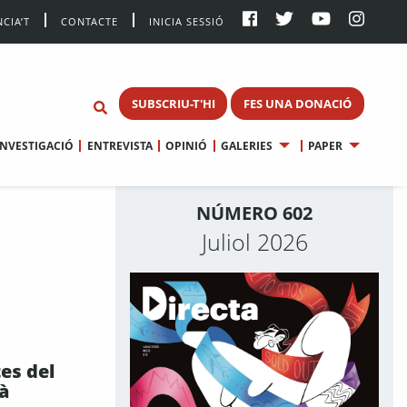
CIA’T
CONTACTE
INICIA SESSIÓ
SUBSCRIU-T'HI
FES UNA DONACIÓ
INVESTIGACIÓ
ENTREVISTA
OPINIÓ
GALERIES
PAPER
NÚMERO 602
Juliol 2026
es del
à