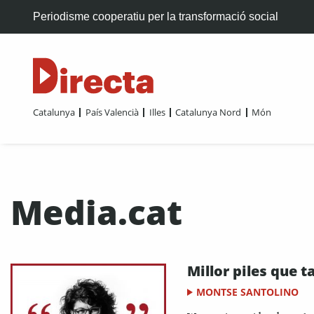
Periodisme cooperatiu per la transformació social
Catalunya
País Valencià
Illes
Catalunya Nord
Món
Media.cat
Millor piles que t
MONTSE SANTOLINO