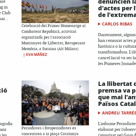
denuncien l
are
d'actes per
g in
re Club
de l'extrem
ar...
CARLOS RIBAS
Celebració del Primer Homenatge al
Combatent Republicà, activitat
Darrerament, algun
organitzada per l'associació
han censurat actes 
Muntanyes de Llibertat, Recuperant
històrica o la cultur
Memòria, a Sucaina (Alt Millars)
transformadora. L'ú
|
EVA MÁÑEZ
cancel·lació va ser l
les Primeres Jornade
La llibertat 
ció
premsa va p
que mai l'an
Països Cata
ANDREU TARRÉ
ografia
L'informe Periodistes
Periodistes i fotoperiodistes es
rans
elaborat per l'obser
concentren a la plaça Catalunya
 les
(impulsat pel Grup d