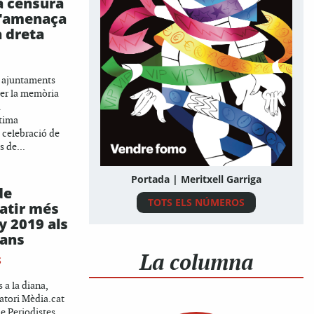
a censura
 l'amenaça
a dreta
s ajuntaments
per la memòria
a
ltima
a celebració de
s de...
Portada | Meritxell Garriga
de
TOTS ELS NÚMEROS
atir més
y 2019 als
lans
La columna
S
 a la diana,
vatori Mèdia.cat
e Periodistes