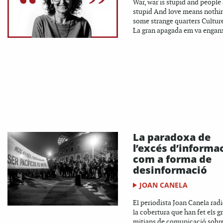
War, war is stupid and people 
stupid And love means nothin
some strange quarters Cultu
La gran apagada em va enganx
La paradoxa de
l’excés d’informa
com a forma de
desinformació
JOAN CANELA
El periodista Joan Canela radi
la cobertura que han fet els g
mitjans de comunicació sobre