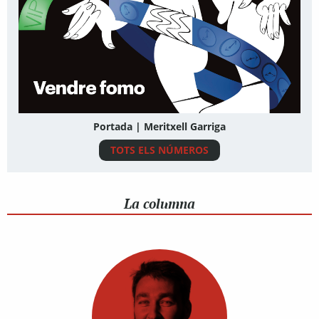
Portada | Meritxell Garriga
TOTS ELS NÚMEROS
La columna