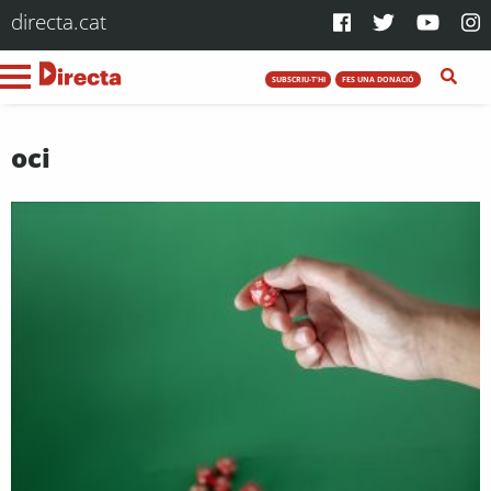
directa.cat
SUBSCRIU-T'HI
FES UNA DONACIÓ
oci