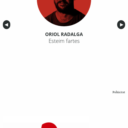
Anterior
◀︎
Sig
▶︎
ORIOL RADALGA
Esteim fartes
Publicitat