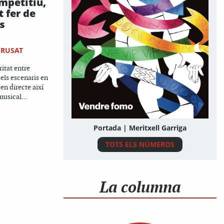
mpetitiu,
t fer de
s
CRUSAT
ritat entre
els escenaris en
en directe així
musical...
Portada | Meritxell Garriga
TOTS ELS NÚMEROS
La columna