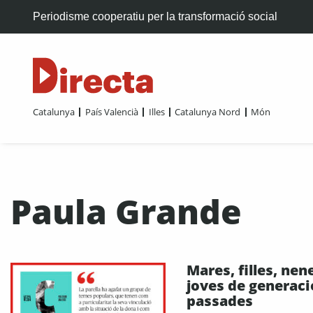
Periodisme cooperatiu per la transformació social
Catalunya
País Valencià
Illes
Catalunya Nord
Món
Paula Grande
Mares, filles, nene
joves de generac
passades