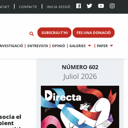
CIA’T
CONTACTE
INICIA SESSIÓ
SUBSCRIU-T'HI
FES UNA DONACIÓ
INVESTIGACIÓ
ENTREVISTA
OPINIÓ
GALERIES
PAPER
NÚMERO 602
Juliol 2026
socia el
bient