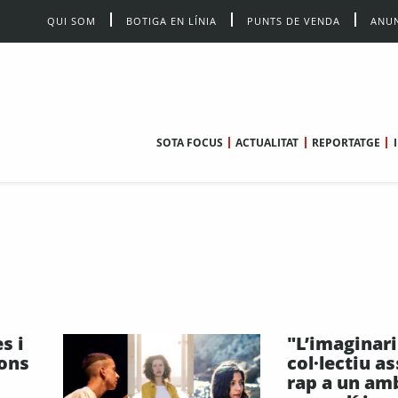
QUI SOM
BOTIGA EN LÍNIA
PUNTS DE VENDA
ANUN
SOTA FOCUS
ACTUALITAT
REPORTATGE
s i
"L’imaginari
ions
col·lectiu as
rap a un am