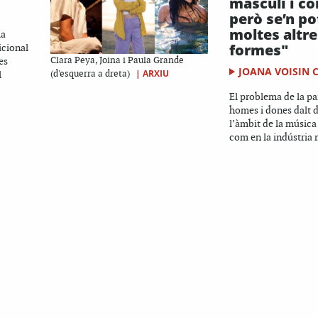
masculí i co
però se’n po
moltes altre
la
formes"
icional
es
Clara Peya, Joina i Paula Grande
JOANA VOISIN 
|
ARXIU
l
(d'esquerra a dreta)
El problema de la pa
homes i dones dalt d
l’àmbit de la música 
com en la indústria 