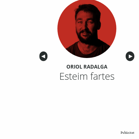
Anterior
◀︎
Sigu
▶︎
ORIOL RADALGA
Esteim fartes
Publicitat