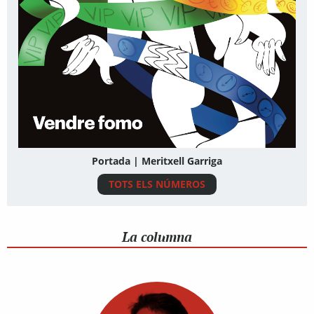
Portada | Meritxell Garriga
TOTS ELS NÚMEROS
La columna