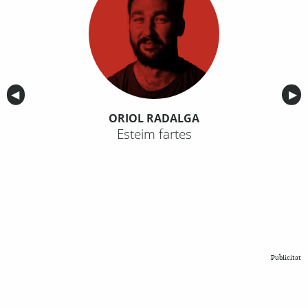
Anterior
◀︎
Sig
▶︎
ORIOL RADALGA
Esteim fartes
Publicitat