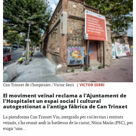
|
VICTOR SERRI
Can Trinxet de l'hospitalet / Victor Serri
El moviment veïnal reclama a l'Ajuntament de
l'Hospitalet un espai social i cultural
autogestionat a l'antiga fàbrica de Can Trinxet
La plataforma Can Trinxet Viu, integrada per col·lectius i entitats
veïnals, s'ha reunit amb la batllessa de la ciutat, Núria Marín (PSC), per
exigir "una...