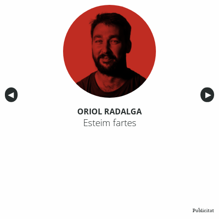
Anterior
◀︎
Sig
▶︎
ORIOL RADALGA
Esteim fartes
Publicitat