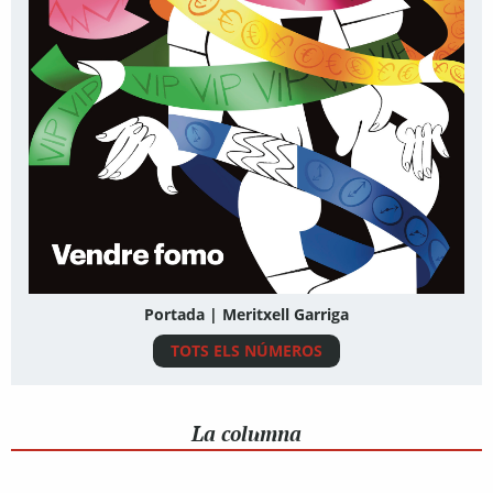
Portada | Meritxell Garriga
TOTS ELS NÚMEROS
La columna