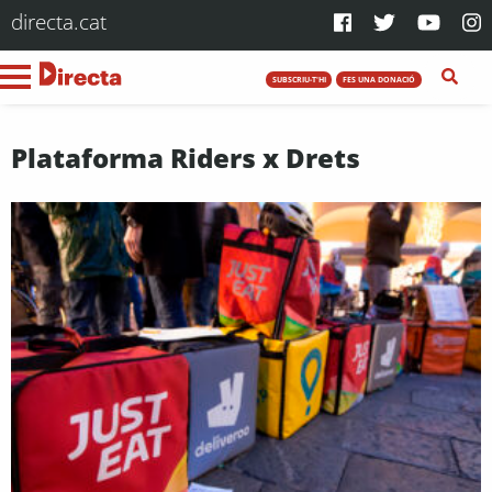
directa.cat
SUBSCRIU-T'HI
FES UNA DONACIÓ
Plataforma Riders x Drets